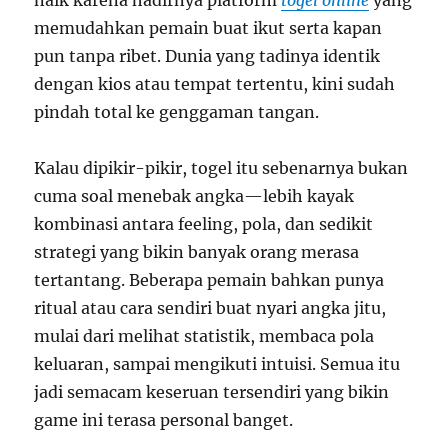
naik karena hadirnya platform
togel online
yang
memudahkan pemain buat ikut serta kapan
pun tanpa ribet. Dunia yang tadinya identik
dengan kios atau tempat tertentu, kini sudah
pindah total ke genggaman tangan.
Kalau dipikir-pikir, togel itu sebenarnya bukan
cuma soal menebak angka—lebih kayak
kombinasi antara feeling, pola, dan sedikit
strategi yang bikin banyak orang merasa
tertantang. Beberapa pemain bahkan punya
ritual atau cara sendiri buat nyari angka jitu,
mulai dari melihat statistik, membaca pola
keluaran, sampai mengikuti intuisi. Semua itu
jadi semacam keseruan tersendiri yang bikin
game ini terasa personal banget.