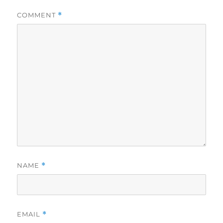
COMMENT
*
NAME
*
EMAIL
*