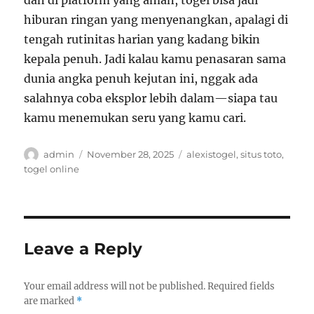
dan di platform yang aman, togel bisa jadi
hiburan ringan yang menyenangkan, apalagi di
tengah rutinitas harian yang kadang bikin
kepala penuh. Jadi kalau kamu penasaran sama
dunia angka penuh kejutan ini, nggak ada
salahnya coba eksplor lebih dalam—siapa tau
kamu menemukan seru yang kamu cari.
Author
Posted
Tags
admin
November 28, 2025
alexistogel
,
situs toto
,
on
togel online
Leave a Reply
Your email address will not be published.
Required fields
are marked
*