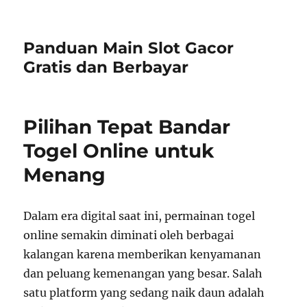
Panduan Main Slot Gacor
Gratis dan Berbayar
Pilihan Tepat Bandar
Togel Online untuk
Menang
Dalam era digital saat ini, permainan togel
online semakin diminati oleh berbagai
kalangan karena memberikan kenyamanan
dan peluang kemenangan yang besar. Salah
satu platform yang sedang naik daun adalah