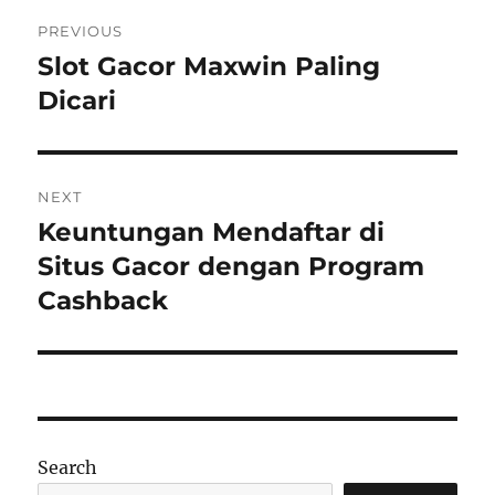
Post
PREVIOUS
navigation
Slot Gacor Maxwin Paling
Previous
post:
Dicari
NEXT
Keuntungan Mendaftar di
Next
post:
Situs Gacor dengan Program
Cashback
Search