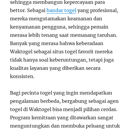
sehingga membangun kepercayaan para
bettor. Sebagai
bandar togel
yang profesional,
mereka mengutamakan keamanan dan
kenyamanan pengguna, sehingga pemain
merasa lebih tenang saat memasang taruhan.
Banyak yang merasa bahwa keberadaan
Waktogel sebagai situs togel favorit mereka
tidak hanya soal keberuntungan, tetapi juga
kualitas layanan yang diberikan secara
konsisten.
Bagi pecinta togel yang ingin mendapatkan
pengalaman berbeda, bergabung sebagai agen
togel di Waktogel bisa menjadi pilihan cerdas.
Program kemitraan yang ditawarkan sangat
menguntungkan dan membuka peluang untuk