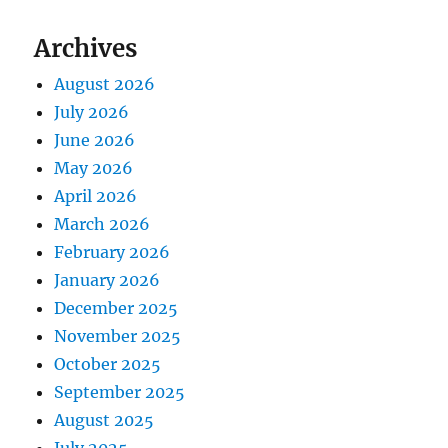
Archives
August 2026
July 2026
June 2026
May 2026
April 2026
March 2026
February 2026
January 2026
December 2025
November 2025
October 2025
September 2025
August 2025