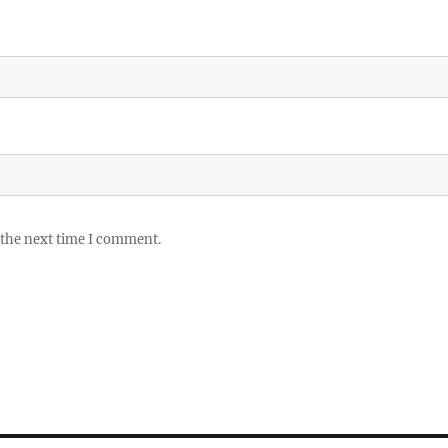
 the next time I comment.