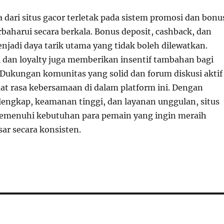
 dari situs gacor terletak pada sistem promosi dan bonu
rbaharui secara berkala. Bonus deposit, cashback, dan
njadi daya tarik utama yang tidak boleh dilewatkan.
l dan loyalty juga memberikan insentif tambahan bagi
 Dukungan komunitas yang solid dan forum diskusi aktif
t rasa kebersamaan di dalam platform ini. Dengan
 lengkap, keamanan tinggi, dan layanan unggulan, situs
menuhi kebutuhan para pemain yang ingin meraih
r secara konsisten.