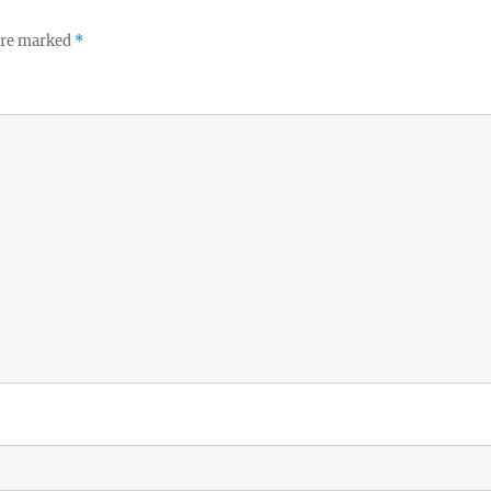
 are marked
*