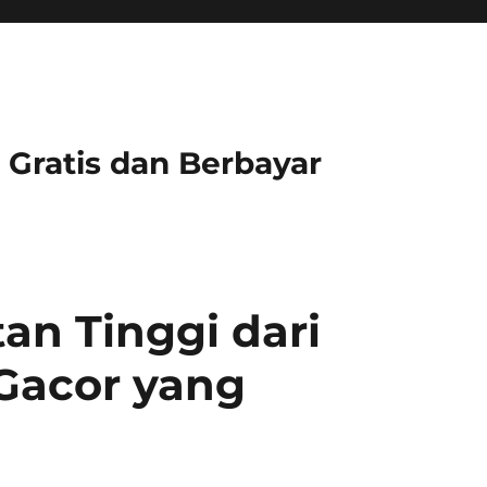
 Gratis dan Berbayar
an Tinggi dari
 Gacor yang