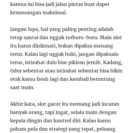
karena ini bisa jadi jalan pintas buat dapet
kemenangan maksimal.
Jangan lupa, hal yang paling penting adalah
tetap santai dan nggak terburu-buru. Main slot
itu harus dinikmati, bukan dipaksa menang
terus. Kalau lagi nggak hoki, jangan dipaksain
terus, istirahat dulu biar pikiran jernih. Kadang,
tidur sebentar atau istirahat sebentar bisa bikin
otak kamu fresh lagi dan kembali beruntung
saat main.
Akhir kata, slot gacor itu memang jadi incaran
banyak orang, tapi ingat, selalu main dengan
kepala dingin dan kontrol diri. Kalau kamu
paham pola dan strategi yang tepat, peluang