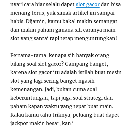
nyari cara biar selalu dapet
slot gacor
dan bisa
menang terus, yuk simak artikel ini sampai
habis. Dijamin, kamu bakal makin semangat
dan makin paham gimana sih caranya main
slot yang santai tapi tetap menguntungkan!
Pertama-tama, kenapa sih banyak orang
bilang soal slot gacor? Gampang banget,
karena slot gacor itu adalah istilah buat mesin
slot yang lagi sering banget ngasih
kemenangan. Jadi, bukan cuma soal
keberuntungan, tapi juga soal strategi dan
paham kapan waktu yang tepat buat main.
Kalau kamu tahu triknya, peluang buat dapet
jackpot makin besar, kan?