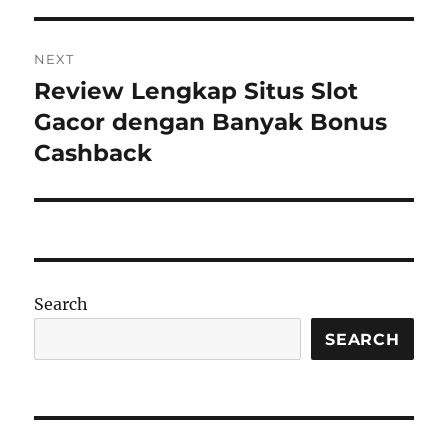
NEXT
Review Lengkap Situs Slot
Next
post:
Gacor dengan Banyak Bonus
Cashback
Search
SEARCH