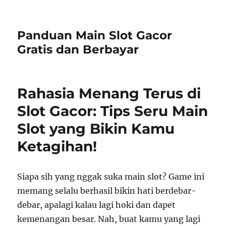
Panduan Main Slot Gacor
Gratis dan Berbayar
Rahasia Menang Terus di
Slot Gacor: Tips Seru Main
Slot yang Bikin Kamu
Ketagihan!
Siapa sih yang nggak suka main slot? Game ini
memang selalu berhasil bikin hati berdebar-
debar, apalagi kalau lagi hoki dan dapet
kemenangan besar. Nah, buat kamu yang lagi