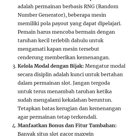
adalah permainan berbasis RNG (Random
Number Generator), beberapa mesin
memiliki pola payout yang dapat dipelajari.
Pemain harus mencoba bermain dengan
taruhan kecil terlebih dahulu untuk
mengamati kapan mesin tersebut
cenderung memberikan kemenangan.
Kelola Modal dengan Bijak:
Mengatur modal
secara disiplin adalah kunci untuk bertahan
dalam permainan slot. Jangan tergoda
untuk terus menambah taruhan ketika
sudah mengalami kekalahan beruntun.
Tetapkan batas kerugian dan kemenangan
agar permainan tetap terkendali.
Manfaatkan Bonus dan Fitur Tambahan:
Banyak situs slot gacor maxwin