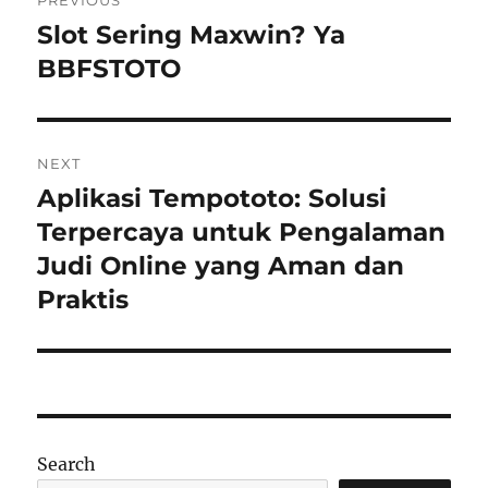
PREVIOUS
navigation
Slot Sering Maxwin? Ya
Previous
post:
BBFSTOTO
NEXT
Aplikasi Tempototo: Solusi
Next
post:
Terpercaya untuk Pengalaman
Judi Online yang Aman dan
Praktis
Search