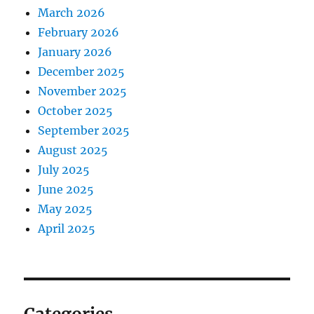
March 2026
February 2026
January 2026
December 2025
November 2025
October 2025
September 2025
August 2025
July 2025
June 2025
May 2025
April 2025