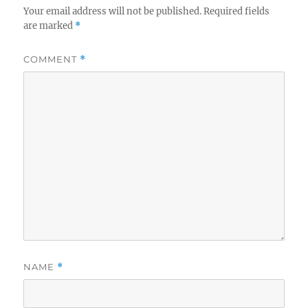
Your email address will not be published.
Required fields
are marked
*
COMMENT
*
NAME
*