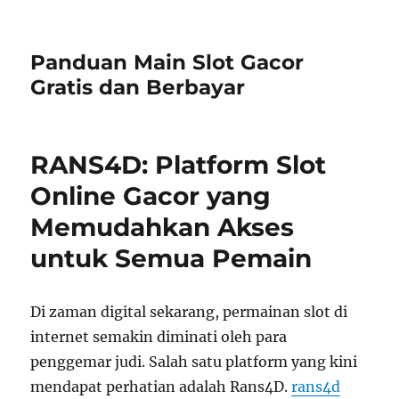
Panduan Main Slot Gacor
Gratis dan Berbayar
RANS4D: Platform Slot
Online Gacor yang
Memudahkan Akses
untuk Semua Pemain
Di zaman digital sekarang, permainan slot di
internet semakin diminati oleh para
penggemar judi. Salah satu platform yang kini
mendapat perhatian adalah Rans4D.
rans4d