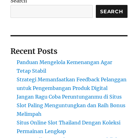
Search
SEARCH
Recent Posts
Panduan Mengelola Kemenangan Agar
Tetap Stabil
Strategi Memanfaatkan Feedback Pelanggan
untuk Pengembangan Produk Digital
Jangan Ragu Coba Peruntunganmu di Situs
Slot Paling Menguntungkan dan Raih Bonus
Melimpah
Situs Online Slot Thailand Dengan Koleksi
Permainan Lengkap