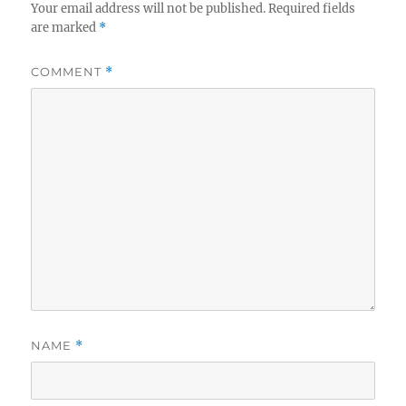
Your email address will not be published.
Required fields
are marked
*
COMMENT
*
NAME
*