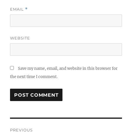
EMAIL
*
WEBSITE
Save my name, email, and website in this browser for
the next time I comment.
Post
PREVIOUS