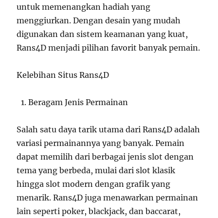
untuk memenangkan hadiah yang
menggiurkan. Dengan desain yang mudah
digunakan dan sistem keamanan yang kuat,
Rans4D menjadi pilihan favorit banyak pemain.
Kelebihan Situs Rans4D
Beragam Jenis Permainan
Salah satu daya tarik utama dari Rans4D adalah
variasi permainannya yang banyak. Pemain
dapat memilih dari berbagai jenis slot dengan
tema yang berbeda, mulai dari slot klasik
hingga slot modern dengan grafik yang
menarik. Rans4D juga menawarkan permainan
lain seperti poker, blackjack, dan baccarat,