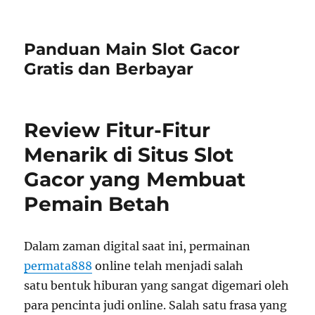
Panduan Main Slot Gacor
Gratis dan Berbayar
Review Fitur-Fitur
Menarik di Situs Slot
Gacor yang Membuat
Pemain Betah
Dalam zaman digital saat ini, permainan
permata888
online telah menjadi salah
satu bentuk hiburan yang sangat digemari oleh
para pencinta judi online. Salah satu frasa yang