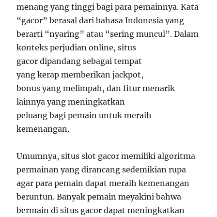
menang yang tinggi bagi para pemainnya. Kata
“gacor” berasal dari bahasa Indonesia yang
berarti “nyaring” atau “sering muncul”. Dalam
konteks perjudian online, situs
gacor dipandang sebagai tempat
yang kerap memberikan jackpot,
bonus yang melimpah, dan fitur menarik
lainnya yang meningkatkan
peluang bagi pemain untuk meraih
kemenangan.
Umumnya, situs slot gacor memiliki algoritma
permainan yang dirancang sedemikian rupa
agar para pemain dapat meraih kemenangan
beruntun. Banyak pemain meyakini bahwa
bermain di situs gacor dapat meningkatkan