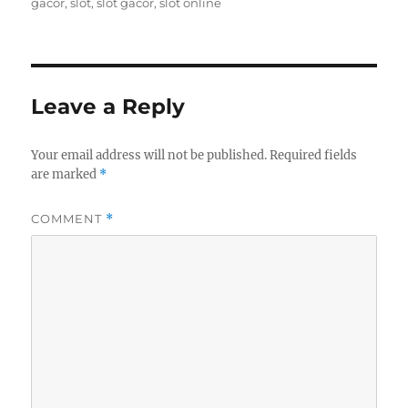
on
gacor
,
slot
,
slot gacor
,
slot online
Leave a Reply
Your email address will not be published.
Required fields
are marked
*
COMMENT
*