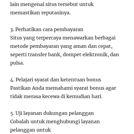
lain mengenai situs tersebut untuk
memastikan reputasinya.
3. Perhatikan cara pembayaran
Situs yang terpercaya menawarkan berbagai
metode pembayaran yang aman dan cepat,
seperti transfer bank, dompet elektronik, dan
pulsa.
4. Pelajari syarat dan ketentuan bonus
Pastikan Anda memahami syarat bonus agar
tidak merasa kecewa di kemudian hari.
5. Uji layanan dukungan pelanggan
Cobalah untuk menghubungi layanan
pelanggan untuk