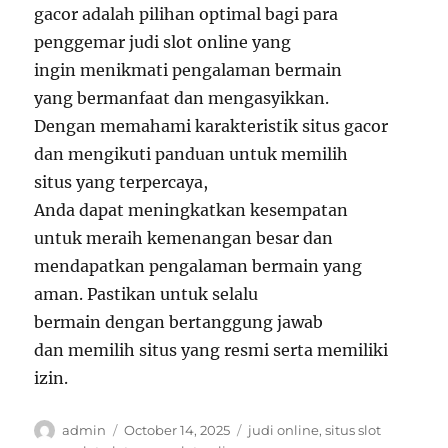
gacor adalah pilihan optimal bagi para
penggemar judi slot online yang
ingin menikmati pengalaman bermain
yang bermanfaat dan mengasyikkan.
Dengan memahami karakteristik situs gacor
dan mengikuti panduan untuk memilih
situs yang terpercaya,
Anda dapat meningkatkan kesempatan
untuk meraih kemenangan besar dan
mendapatkan pengalaman bermain yang
aman. Pastikan untuk selalu
bermain dengan bertanggung jawab
dan memilih situs yang resmi serta memiliki
izin.
Author
Posted
Tags
admin
October 14, 2025
judi online
,
situs slot