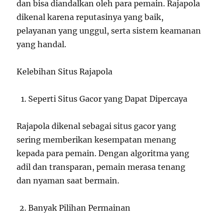
dan bisa diandalkan oleh para pemain. Rajapola
dikenal karena reputasinya yang baik,
pelayanan yang unggul, serta sistem keamanan
yang handal.
Kelebihan Situs Rajapola
Seperti Situs Gacor yang Dapat Dipercaya
Rajapola dikenal sebagai situs gacor yang
sering memberikan kesempatan menang
kepada para pemain. Dengan algoritma yang
adil dan transparan, pemain merasa tenang
dan nyaman saat bermain.
Banyak Pilihan Permainan