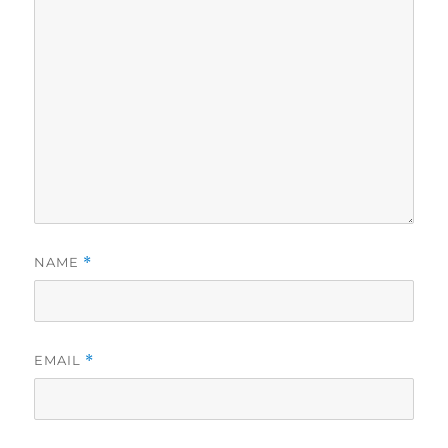
NAME
*
EMAIL
*