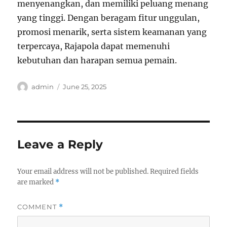
menyenangkan, dan memiliki peluang menang
yang tinggi. Dengan beragam fitur unggulan,
promosi menarik, serta sistem keamanan yang
terpercaya, Rajapola dapat memenuhi
kebutuhan dan harapan semua pemain.
Author
Posted
admin
June 25, 2025
on
Leave a Reply
Your email address will not be published.
Required fields
are marked
*
COMMENT
*