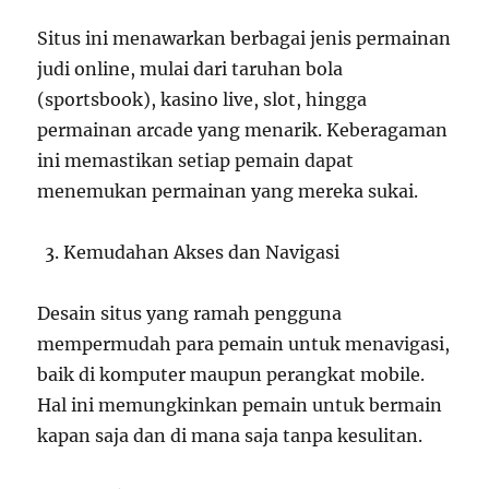
Situs ini menawarkan berbagai jenis permainan
judi online, mulai dari taruhan bola
(sportsbook), kasino live, slot, hingga
permainan arcade yang menarik. Keberagaman
ini memastikan setiap pemain dapat
menemukan permainan yang mereka sukai.
Kemudahan Akses dan Navigasi
Desain situs yang ramah pengguna
mempermudah para pemain untuk menavigasi,
baik di komputer maupun perangkat mobile.
Hal ini memungkinkan pemain untuk bermain
kapan saja dan di mana saja tanpa kesulitan.