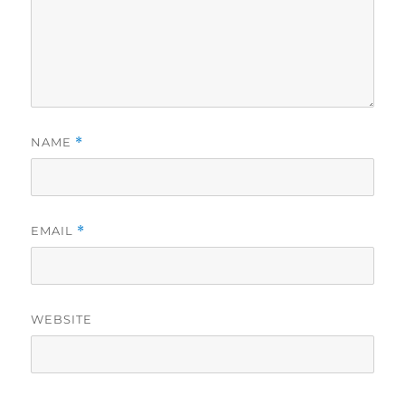
NAME
*
EMAIL
*
WEBSITE