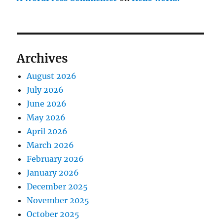
Archives
August 2026
July 2026
June 2026
May 2026
April 2026
March 2026
February 2026
January 2026
December 2025
November 2025
October 2025