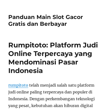
Panduan Main Slot Gacor
Gratis dan Berbayar
Rumpitoto: Platform Judi
Online Terpercaya yang
Mendominasi Pasar
Indonesia
rumpitoto
telah menjadi salah satu platform
judi online paling terpercaya dan populer di
Indonesia. Dengan perkembangan teknologi
yang pesat, kebutuhan akan hiburan digital