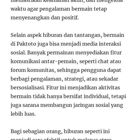
memastikan keamanan akun, dan mengelola
waktu agar pengalaman bermain tetap
menyenangkan dan positif.
Selain aspek hiburan dan tantangan, bermain
di Paktoto juga bisa menjadi media interaksi
sosial. Banyak permainan menyediakan fitur
komunikasi antar-pemain, seperti chat atau
forum komunitas, sehingga pengguna dapat
berbagi pengalaman, strategi, atau sekadar
bersosialisasi. Fitur ini menjadikan aktivitas
bermain tidak hanya bersifat individual, tetapi
juga sarana membangun jaringan sosial yang
lebih luas.
Bagi sebagian orang, hiburan seperti ini