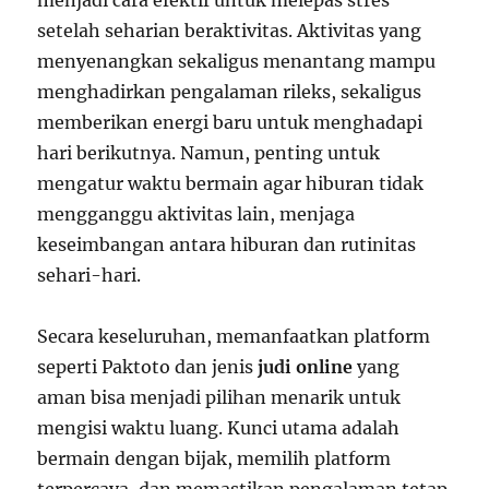
menjadi cara efektif untuk melepas stres
setelah seharian beraktivitas. Aktivitas yang
menyenangkan sekaligus menantang mampu
menghadirkan pengalaman rileks, sekaligus
memberikan energi baru untuk menghadapi
hari berikutnya. Namun, penting untuk
mengatur waktu bermain agar hiburan tidak
mengganggu aktivitas lain, menjaga
keseimbangan antara hiburan dan rutinitas
sehari-hari.
Secara keseluruhan, memanfaatkan platform
seperti Paktoto dan jenis
judi online
yang
aman bisa menjadi pilihan menarik untuk
mengisi waktu luang. Kunci utama adalah
bermain dengan bijak, memilih platform