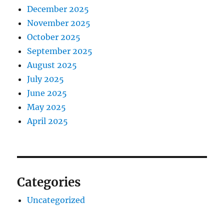
December 2025
November 2025
October 2025
September 2025
August 2025
July 2025
June 2025
May 2025
April 2025
Categories
Uncategorized