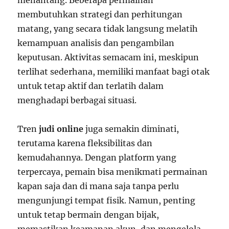
menantang. Beberapa permainan
membutuhkan strategi dan perhitungan
matang, yang secara tidak langsung melatih
kemampuan analisis dan pengambilan
keputusan. Aktivitas semacam ini, meskipun
terlihat sederhana, memiliki manfaat bagi otak
untuk tetap aktif dan terlatih dalam
menghadapi berbagai situasi.
Tren
judi online
juga semakin diminati,
terutama karena fleksibilitas dan
kemudahannya. Dengan platform yang
terpercaya, pemain bisa menikmati permainan
kapan saja dan di mana saja tanpa perlu
mengunjungi tempat fisik. Namun, penting
untuk tetap bermain dengan bijak,