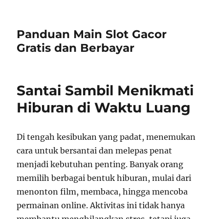
Panduan Main Slot Gacor
Gratis dan Berbayar
Santai Sambil Menikmati
Hiburan di Waktu Luang
Di tengah kesibukan yang padat, menemukan
cara untuk bersantai dan melepas penat
menjadi kebutuhan penting. Banyak orang
memilih berbagai bentuk hiburan, mulai dari
menonton film, membaca, hingga mencoba
permainan online. Aktivitas ini tidak hanya