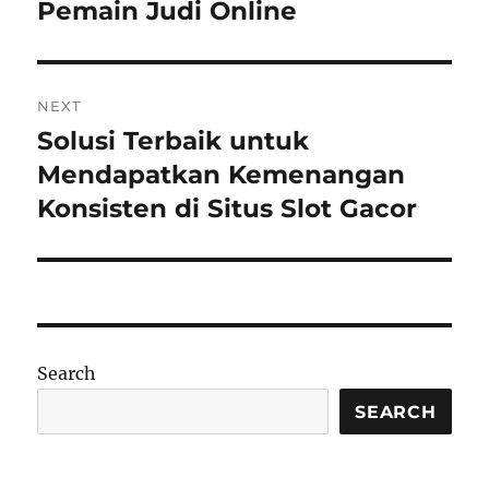
Pemain Judi Online
NEXT
Solusi Terbaik untuk
Next
post:
Mendapatkan Kemenangan
Konsisten di Situs Slot Gacor
Search
SEARCH