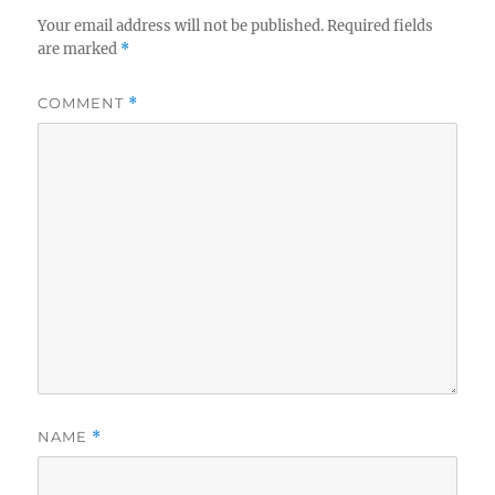
Your email address will not be published.
Required fields
are marked
*
COMMENT
*
NAME
*