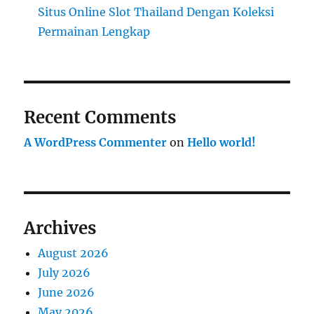
Situs Online Slot Thailand Dengan Koleksi
Permainan Lengkap
Recent Comments
A WordPress Commenter
on
Hello world!
Archives
August 2026
July 2026
June 2026
May 2026