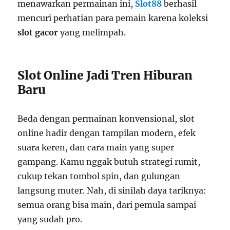
menawarkan permainan ini,
Slot88
berhasil
mencuri perhatian para pemain karena koleksi
slot gacor
yang melimpah.
Slot Online Jadi Tren Hiburan
Baru
Beda dengan permainan konvensional, slot
online hadir dengan tampilan modern, efek
suara keren, dan cara main yang super
gampang. Kamu nggak butuh strategi rumit,
cukup tekan tombol spin, dan gulungan
langsung muter. Nah, di sinilah daya tariknya:
semua orang bisa main, dari pemula sampai
yang sudah pro.