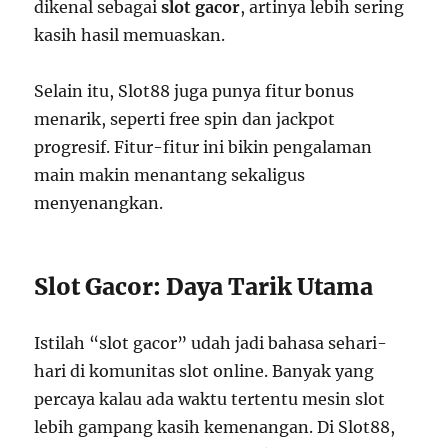
dikenal sebagai
slot gacor
, artinya lebih sering
kasih hasil memuaskan.
Selain itu, Slot88 juga punya fitur bonus
menarik, seperti free spin dan jackpot
progresif. Fitur-fitur ini bikin pengalaman
main makin menantang sekaligus
menyenangkan.
Slot Gacor: Daya Tarik Utama
Istilah “slot gacor” udah jadi bahasa sehari-
hari di komunitas slot online. Banyak yang
percaya kalau ada waktu tertentu mesin slot
lebih gampang kasih kemenangan. Di Slot88,