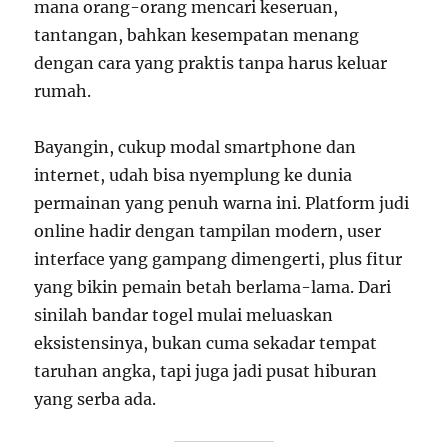
mana orang-orang mencari keseruan,
tantangan, bahkan kesempatan menang
dengan cara yang praktis tanpa harus keluar
rumah.
Bayangin, cukup modal smartphone dan
internet, udah bisa nyemplung ke dunia
permainan yang penuh warna ini. Platform judi
online hadir dengan tampilan modern, user
interface yang gampang dimengerti, plus fitur
yang bikin pemain betah berlama-lama. Dari
sinilah bandar togel mulai meluaskan
eksistensinya, bukan cuma sekadar tempat
taruhan angka, tapi juga jadi pusat hiburan
yang serba ada.