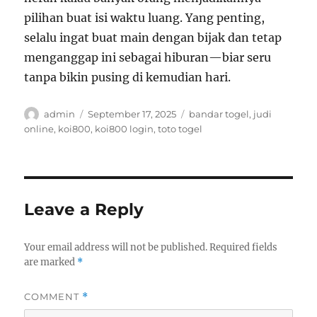
pilihan buat isi waktu luang. Yang penting,
selalu ingat buat main dengan bijak dan tetap
menganggap ini sebagai hiburan—biar seru
tanpa bikin pusing di kemudian hari.
Author
Posted
Tags
admin
September 17, 2025
bandar togel
,
judi
on
online
,
koi800
,
koi800 login
,
toto togel
Leave a Reply
Your email address will not be published.
Required fields
are marked
*
COMMENT
*