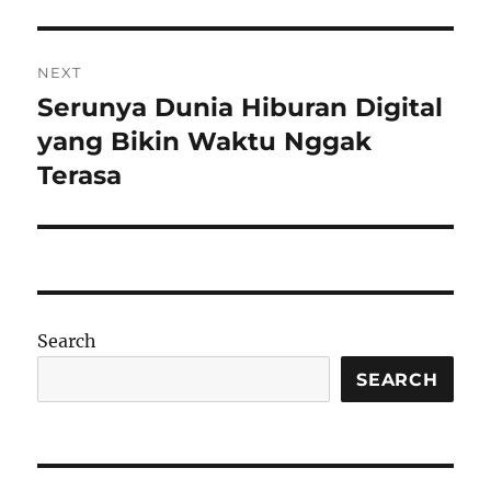
NEXT
Serunya Dunia Hiburan Digital
Next
post:
yang Bikin Waktu Nggak
Terasa
Search
SEARCH