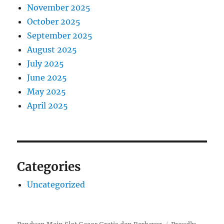
November 2025
October 2025
September 2025
August 2025
July 2025
June 2025
May 2025
April 2025
Categories
Uncategorized