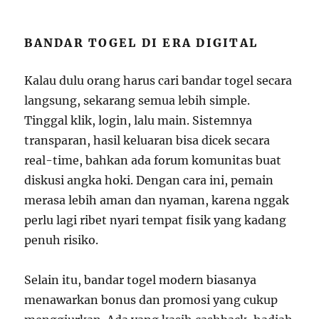
BANDAR TOGEL DI ERA DIGITAL
Kalau dulu orang harus cari bandar togel secara
langsung, sekarang semua lebih simple.
Tinggal klik, login, lalu main. Sistemnya
transparan, hasil keluaran bisa dicek secara
real-time, bahkan ada forum komunitas buat
diskusi angka hoki. Dengan cara ini, pemain
merasa lebih aman dan nyaman, karena nggak
perlu lagi ribet nyari tempat fisik yang kadang
penuh risiko.
Selain itu, bandar togel modern biasanya
menawarkan bonus dan promosi yang cukup