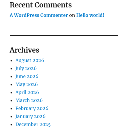
Recent Comments
A WordPress Commenter
on
Hello world!
Archives
August 2026
July 2026
June 2026
May 2026
April 2026
March 2026
February 2026
January 2026
December 2025