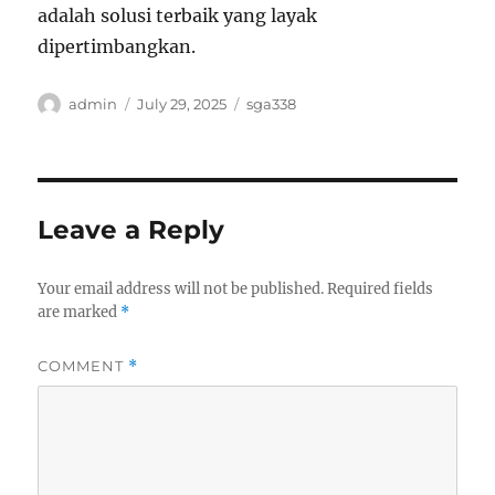
adalah solusi terbaik yang layak
dipertimbangkan.
Author
Posted
Tags
admin
July 29, 2025
sga338
on
Leave a Reply
Your email address will not be published.
Required fields
are marked
*
COMMENT
*