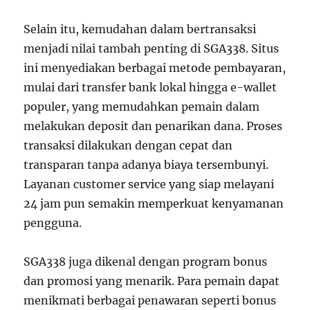
Selain itu, kemudahan dalam bertransaksi
menjadi nilai tambah penting di SGA338. Situs
ini menyediakan berbagai metode pembayaran,
mulai dari transfer bank lokal hingga e-wallet
populer, yang memudahkan pemain dalam
melakukan deposit dan penarikan dana. Proses
transaksi dilakukan dengan cepat dan
transparan tanpa adanya biaya tersembunyi.
Layanan customer service yang siap melayani
24 jam pun semakin memperkuat kenyamanan
pengguna.
SGA338 juga dikenal dengan program bonus
dan promosi yang menarik. Para pemain dapat
menikmati berbagai penawaran seperti bonus