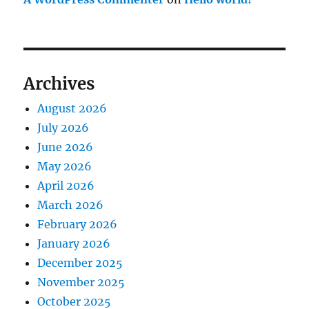
Archives
August 2026
July 2026
June 2026
May 2026
April 2026
March 2026
February 2026
January 2026
December 2025
November 2025
October 2025