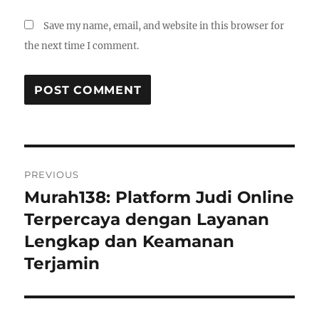
Save my name, email, and website in this browser for
the next time I comment.
Post
PREVIOUS
navigation
Murah138: Platform Judi Online
Previous
post:
Terpercaya dengan Layanan
Lengkap dan Keamanan
Terjamin