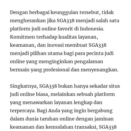
Dengan berbagai keunggulan tersebut, tidak
mengherankan jika SGA338 menjadi salah satu
platform judi online favorit di Indonesia.
Komitmen terhadap kualitas layanan,
keamanan, dan inovasi membuat SGA338
menjadi pilihan utama bagi para pecinta judi
online yang menginginkan pengalaman
bermain yang profesional dan menyenangkan.
Singkatnya, SGA338 bukan hanya sekadar situs
judi online biasa, melainkan sebuah platform
yang menawarkan layanan lengkap dan
terpercaya. Bagi Anda yang ingin bergabung
dalam dunia taruhan online dengan jaminan
keamanan dan kemudahan transaksi, SGA338