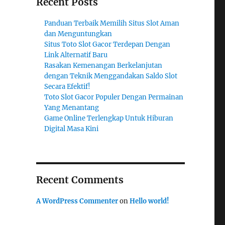
Recent Posts
Panduan Terbaik Memilih Situs Slot Aman
dan Menguntungkan
Situs Toto Slot Gacor Terdepan Dengan
Link Alternatif Baru
Rasakan Kemenangan Berkelanjutan
dengan Teknik Menggandakan Saldo Slot
Secara Efektif!
Toto Slot Gacor Populer Dengan Permainan
Yang Menantang
Game Online Terlengkap Untuk Hiburan
Digital Masa Kini
Recent Comments
A WordPress Commenter
on
Hello world!