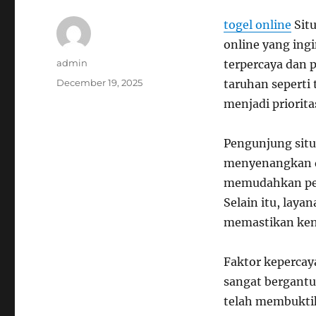
togel online
Situ
online yang ing
Author
admin
terpercaya dan p
Posted
December 19, 2025
taruhan seperti 
on
menjadi priorita
Pengunjung sit
menyenangkan d
memudahkan pem
Selain itu, lay
memastikan ken
Faktor keperca
sangat bergantu
telah membuktik