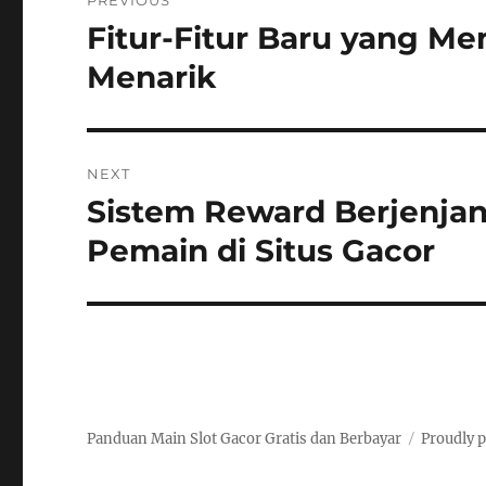
PREVIOUS
navigation
Fitur-Fitur Baru yang Me
Previous
post:
Menarik
NEXT
Sistem Reward Berjenja
Next
post:
Pemain di Situs Gacor
Panduan Main Slot Gacor Gratis dan Berbayar
Proudly 