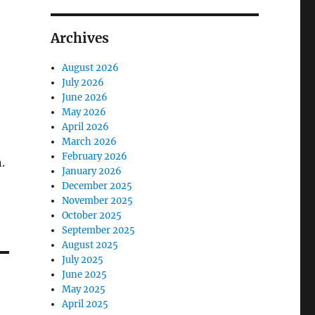
Archives
August 2026
July 2026
June 2026
May 2026
April 2026
March 2026
February 2026
.
January 2026
December 2025
November 2025
October 2025
September 2025
August 2025
July 2025
June 2025
May 2025
April 2025