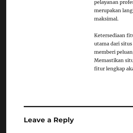
pelayanan profes
merupakan lang
maksimal.
Ketersediaan fi
utama dari situs
memberi peluan
Memastikan situ
fitur lengkap a
Leave a Reply