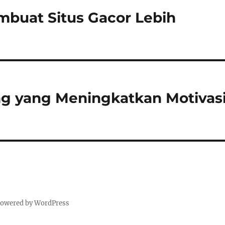
mbuat Situs Gacor Lebih
ng yang Meningkatkan Motivas
powered by WordPress