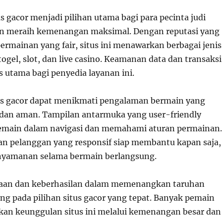
s gacor menjadi pilihan utama bagi para pecinta judi
in meraih kemenangan maksimal. Dengan reputasi yang
ermainan yang fair, situs ini menawarkan berbagai jenis
togel, slot, dan live casino. Keamanan data dan transaksi
s utama bagi penyedia layanan ini.
us gacor dapat menikmati pengalaman bermain yang
an aman. Tampilan antarmuka yang user-friendly
ain dalam navigasi dan memahami aturan permainan.
anan pelanggan yang responsif siap membantu kapan saja,
yamanan selama bermain berlangsung.
yaan dan keberhasilan dalam memenangkan taruhan
ng pada pilihan situs gacor yang tepat. Banyak pemain
an keunggulan situs ini melalui kemenangan besar dan