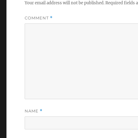
Your email address will not be published.
Required fields
COMMENT
*
NAME
*