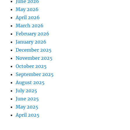
June 2026
May 2026
April 2026
March 2026
February 2026
January 2026
December 2025
November 2025
October 2025
September 2025
August 2025
July 2025
June 2025
May 2025
April 2025