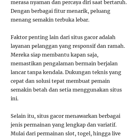
merasa nyaman dan percaya diri saat bertaruh.
Dengan berbagai fitur menarik, peluang
menang semakin terbuka lebar.
Faktor penting lain dari situs gacor adalah
layanan pelanggan yang responsif dan ramah.
Mereka siap membantu kapan saja,
memastikan pengalaman bermain berjalan
lancar tanpa kendala. Dukungan teknis yang
cepat dan solusi tepat membuat pemain
semakin betah dan setia menggunakan situs
ini.
Selain itu, situs gacor menawarkan berbagai
jenis permainan yang lengkap dan variatif.
Mulai dari permainan slot, togel, hingga live