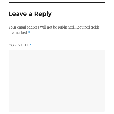
Leave a Reply
Your email address will not be published.
Required fields
are marked
*
COMMENT
*