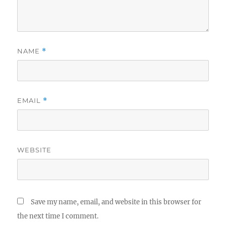
NAME
*
EMAIL
*
WEBSITE
Save my name, email, and website in this browser for
the next time I comment.