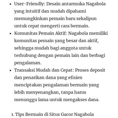
User-Friendly: Desain antarmuka Nagabola
yang intuitif dan mudah dipahami
memungkinkan pemain baru sekalipun
untuk cepat mengerti cara bermain.
Komunitas Pemain Aktif: Nagabola memiliki
komunitas pemain yang besar dan aktif,
sehingga mudah bagi anggota untuk
terhubung dengan pemain lain dan berbagi
pengalaman.
Transaksi Mudah dan Cepat: Proses deposit
dan penarikan dana yang efisien
menciptakan pengalaman bermain yang
lebih menyenangkan, tanpa harus
menunggu lama untuk mengakses dana.
Tips Bermain di Situs Gacor Nagabola