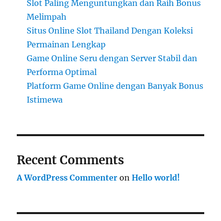
Slot Paling Menguntungkan dan Raih Bonus
Melimpah
Situs Online Slot Thailand Dengan Koleksi
Permainan Lengkap
Game Online Seru dengan Server Stabil dan
Performa Optimal
Platform Game Online dengan Banyak Bonus
Istimewa
Recent Comments
A WordPress Commenter
on
Hello world!