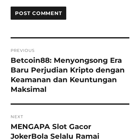
Post
PREVIOUS
navigation
Betcoin88: Menyongsong Era
Previous
post:
Baru Perjudian Kripto dengan
Keamanan dan Keuntungan
Maksimal
NEXT
MENGAPA Slot Gacor
Next
post:
JokerBola Selalu Ramai