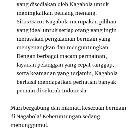
yang disediakan oleh Nagabola untuk
meningkatkan peluang menang.
Situs Gacor Nagabola merupakan pilihan
yang ideal untuk setiap orang yang ingin
merasakan pengalaman bermain yang
menyenangkan dan menguntungkan.
Dengan berbagai macam permainan,
layanan pelanggan yang cepat tanggap,
serta keamanan yang terjamin, Nagabola
berhasil mendapatkan perhatian banyak
pemain di seluruh Indonesia.
Mari bergabung dan nikmati keseruan bermain
di Nagabola! Keberuntungan sedang
menunggumu!.