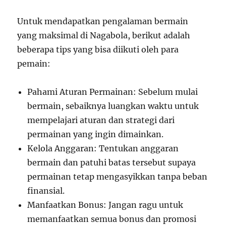
Untuk mendapatkan pengalaman bermain
yang maksimal di Nagabola, berikut adalah
beberapa tips yang bisa diikuti oleh para
pemain:
Pahami Aturan Permainan: Sebelum mulai
bermain, sebaiknya luangkan waktu untuk
mempelajari aturan dan strategi dari
permainan yang ingin dimainkan.
Kelola Anggaran: Tentukan anggaran
bermain dan patuhi batas tersebut supaya
permainan tetap mengasyikkan tanpa beban
finansial.
Manfaatkan Bonus: Jangan ragu untuk
memanfaatkan semua bonus dan promosi