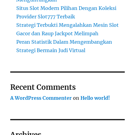
Situs Slot Modern Pilihan Dengan Koleksi
Provider Slot777 Terbaik
Strategi Terbukti Mengalahkan Mesin Slot
Gacor dan Raup Jackpot Melimpah
Peran Statistik Dalam Mengembangkan
Strategi Bermain Judi Virtual
Recent Comments
A WordPress Commenter
on
Hello world!
Archives