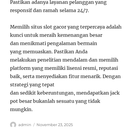
Pastikan adanya layanan pelanggan yang
responsif dan ramah selama 24/7.
Memilih situs slot gacor yang terpercaya adalah
kunci untuk meraih kemenangan besar
dan menikmati pengalaman bermain
yang memuaskan. Pastikan Anda
melakukan penelitian mendalam dan memilih
platform yang memiliki lisensi resmi, reputasi
baik, serta menyediakan fitur menarik. Dengan
strategi yang tepat
dan sedikit keberuntungan, mendapatkan jack
pot besar bukanlah sesuatu yang tidak
mungkin.
Author
Posted
admin
November 23, 2025
on