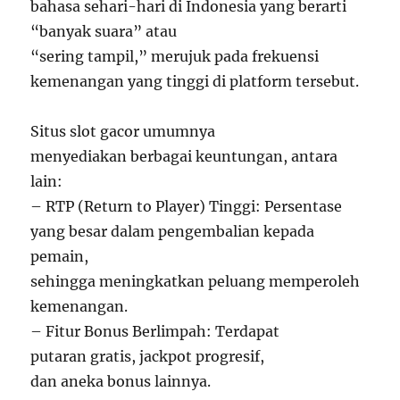
bahasa sehari-hari di Indonesia yang berarti
“banyak suara” atau
“sering tampil,” merujuk pada frekuensi
kemenangan yang tinggi di platform tersebut.
Situs slot gacor umumnya
menyediakan berbagai keuntungan, antara
lain:
– RTP (Return to Player) Tinggi: Persentase
yang besar dalam pengembalian kepada
pemain,
sehingga meningkatkan peluang memperoleh
kemenangan.
– Fitur Bonus Berlimpah: Terdapat
putaran gratis, jackpot progresif,
dan aneka bonus lainnya.