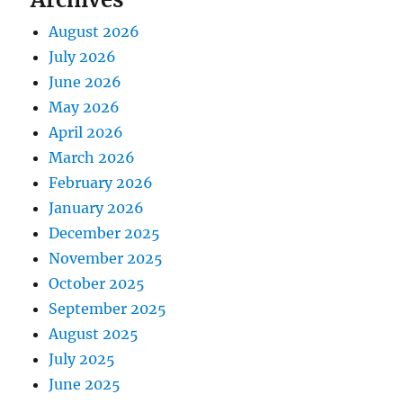
August 2026
July 2026
June 2026
May 2026
April 2026
March 2026
February 2026
January 2026
December 2025
November 2025
October 2025
September 2025
August 2025
July 2025
June 2025