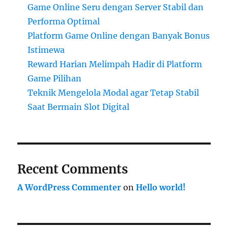
Game Online Seru dengan Server Stabil dan
Performa Optimal
Platform Game Online dengan Banyak Bonus
Istimewa
Reward Harian Melimpah Hadir di Platform
Game Pilihan
Teknik Mengelola Modal agar Tetap Stabil
Saat Bermain Slot Digital
Recent Comments
A WordPress Commenter
on
Hello world!