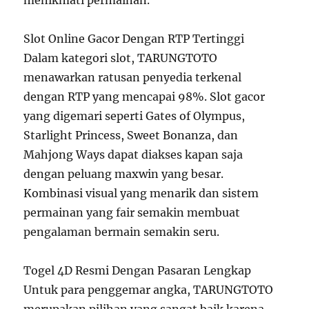
menikmati permainan.
Slot Online Gacor Dengan RTP Tertinggi
Dalam kategori slot, TARUNGTOTO
menawarkan ratusan penyedia terkenal
dengan RTP yang mencapai 98%. Slot gacor
yang digemari seperti Gates of Olympus,
Starlight Princess, Sweet Bonanza, dan
Mahjong Ways dapat diakses kapan saja
dengan peluang maxwin yang besar.
Kombinasi visual yang menarik dan sistem
permainan yang fair semakin membuat
pengalaman bermain semakin seru.
Togel 4D Resmi Dengan Pasaran Lengkap
Untuk para penggemar angka, TARUNGTOTO