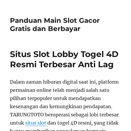
Panduan Main Slot Gacor
Gratis dan Berbayar
Situs Slot Lobby Togel 4D
Resmi Terbesar Anti Lag
Dalam zaman hiburan digital saat ini, platform
permainan online telah menjadi salah satu
pilihan terpopuler untuk mendapatkan
kesenangan dan kemungkinan pendapatan.
TARUNGTOTO beroperasi sebagai lobi terbesar
untuk
situs slot
dan togel 4D resmi, yang tidak