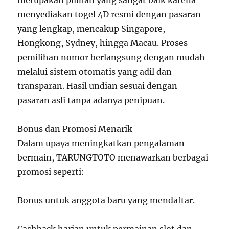
merupakan pilihan yang sangat baik karena
menyediakan togel 4D resmi dengan pasaran
yang lengkap, mencakup Singapore,
Hongkong, Sydney, hingga Macau. Proses
pemilihan nomor berlangsung dengan mudah
melalui sistem otomatis yang adil dan
transparan. Hasil undian sesuai dengan
pasaran asli tanpa adanya penipuan.
Bonus dan Promosi Menarik
Dalam upaya meningkatkan pengalaman
bermain, TARUNGTOTO menawarkan berbagai
promosi seperti:
Bonus untuk anggota baru yang mendaftar.