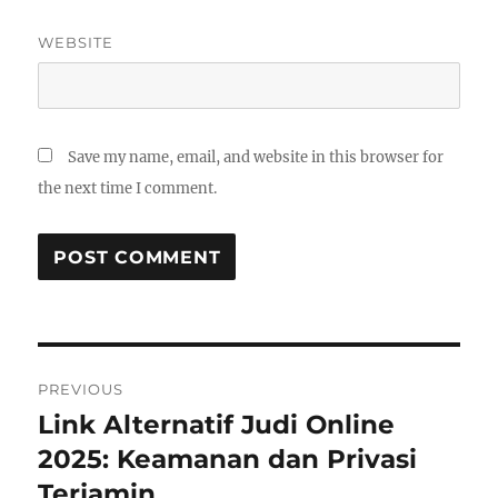
WEBSITE
Save my name, email, and website in this browser for
the next time I comment.
Post
PREVIOUS
navigation
Link Alternatif Judi Online
Previous
post:
2025: Keamanan dan Privasi
Terjamin