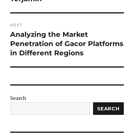
NEXT
Analyzing the Market
Next
post:
Penetration of Gacor Platforms
in Different Regions
Search
SEARCH