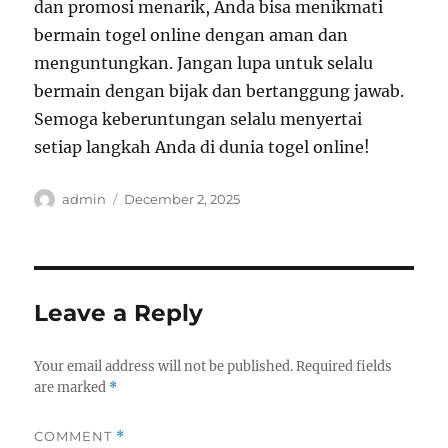
dan promosi menarik, Anda bisa menikmati
bermain togel online dengan aman dan
menguntungkan. Jangan lupa untuk selalu
bermain dengan bijak dan bertanggung jawab.
Semoga keberuntungan selalu menyertai
setiap langkah Anda di dunia togel online!
Author
Posted
admin
December 2, 2025
on
Leave a Reply
Your email address will not be published.
Required fields
are marked
*
COMMENT
*