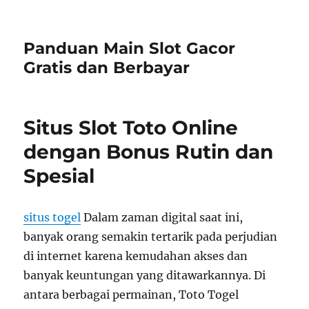
Panduan Main Slot Gacor
Gratis dan Berbayar
Situs Slot Toto Online
dengan Bonus Rutin dan
Spesial
situs togel
Dalam zaman digital saat ini,
banyak orang semakin tertarik pada perjudian
di internet karena kemudahan akses dan
banyak keuntungan yang ditawarkannya. Di
antara berbagai permainan, Toto Togel