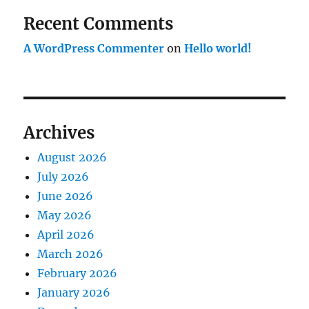
Recent Comments
A WordPress Commenter
on
Hello world!
Archives
August 2026
July 2026
June 2026
May 2026
April 2026
March 2026
February 2026
January 2026