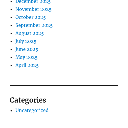
December 2025
November 2025
October 2025
September 2025
August 2025
July 2025
June 2025
May 2025
April 2025
Categories
Uncategorized