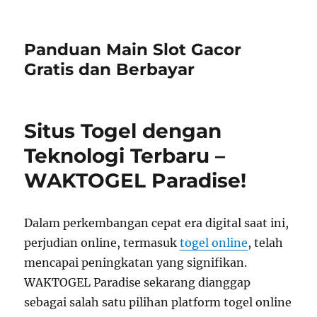
Panduan Main Slot Gacor
Gratis dan Berbayar
Situs Togel dengan
Teknologi Terbaru –
WAKTOGEL Paradise!
Dalam perkembangan cepat era digital saat ini,
perjudian online, termasuk
togel online
, telah
mencapai peningkatan yang signifikan.
WAKTOGEL Paradise sekarang dianggap
sebagai salah satu pilihan platform togel online