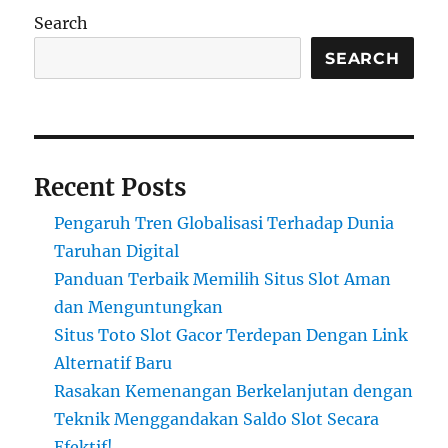
Search
SEARCH
Recent Posts
Pengaruh Tren Globalisasi Terhadap Dunia
Taruhan Digital
Panduan Terbaik Memilih Situs Slot Aman
dan Menguntungkan
Situs Toto Slot Gacor Terdepan Dengan Link
Alternatif Baru
Rasakan Kemenangan Berkelanjutan dengan
Teknik Menggandakan Saldo Slot Secara
Efektif!