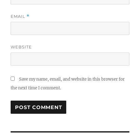
EMAIL
*
WEBSITE
Save my name, email, and website in this browser for
the next time I comment.
Post