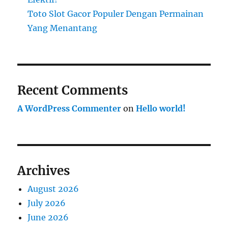
Toto Slot Gacor Populer Dengan Permainan
Yang Menantang
Recent Comments
A WordPress Commenter
on
Hello world!
Archives
August 2026
July 2026
June 2026