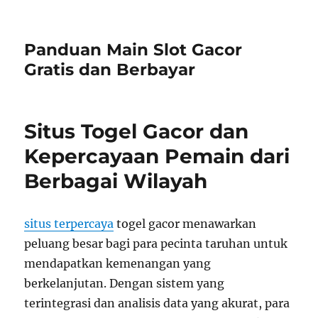
Panduan Main Slot Gacor
Gratis dan Berbayar
Situs Togel Gacor dan
Kepercayaan Pemain dari
Berbagai Wilayah
situs terpercaya
togel gacor menawarkan
peluang besar bagi para pecinta taruhan untuk
mendapatkan kemenangan yang
berkelanjutan. Dengan sistem yang
terintegrasi dan analisis data yang akurat, para