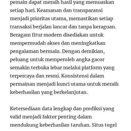
pemain dapat meraih hasil yang memuaskan
setiap hari. Keamanan dan transparansi
menjadi prioritas utama, memastikan setiap
transaksi berjalan lancar dan tanpa keraguan.
Beragam fitur modern disediakan untuk
mempermudah akses dan meningkatkan
pengalaman bermain. Dengan demikian,
peluang untuk memperoleh angka gacor
semakin terbuka lebar melalui platform yang
terpercaya dan resmi. Konsistensi dalam
permainan menjadi kunci utama untuk meraih
keberhasilan yang berkelanjutan.
Ketersediaan data lengkap dan prediksi yang
valid menjadi faktor penting dalam
mendukung keberhasilan taruhan. Situs togel