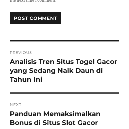
the next time I comment.
Post
PREVIOUS
navigation
Analisis Tren Situs Togel Gacor
Previous
post:
yang Sedang Naik Daun di
Tahun Ini
NEXT
Panduan Memaksimalkan
Next
post:
Bonus di Situs Slot Gacor