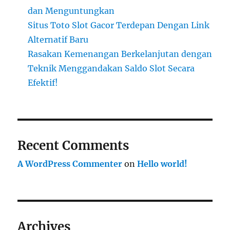
dan Menguntungkan
Situs Toto Slot Gacor Terdepan Dengan Link
Alternatif Baru
Rasakan Kemenangan Berkelanjutan dengan
Teknik Menggandakan Saldo Slot Secara
Efektif!
Recent Comments
A WordPress Commenter
on
Hello world!
Archives