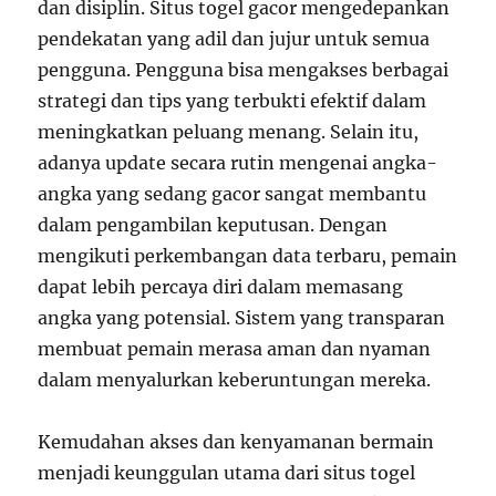
dan disiplin. Situs togel gacor mengedepankan
pendekatan yang adil dan jujur untuk semua
pengguna. Pengguna bisa mengakses berbagai
strategi dan tips yang terbukti efektif dalam
meningkatkan peluang menang. Selain itu,
adanya update secara rutin mengenai angka-
angka yang sedang gacor sangat membantu
dalam pengambilan keputusan. Dengan
mengikuti perkembangan data terbaru, pemain
dapat lebih percaya diri dalam memasang
angka yang potensial. Sistem yang transparan
membuat pemain merasa aman dan nyaman
dalam menyalurkan keberuntungan mereka.
Kemudahan akses dan kenyamanan bermain
menjadi keunggulan utama dari situs togel