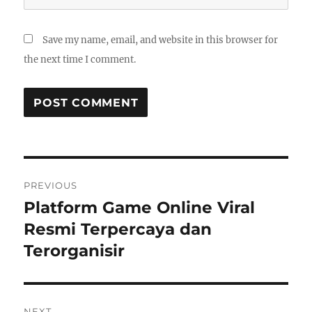
Save my name, email, and website in this browser for
the next time I comment.
Post
PREVIOUS
navigation
Platform Game Online Viral
Previous
post:
Resmi Terpercaya dan
Terorganisir
NEXT