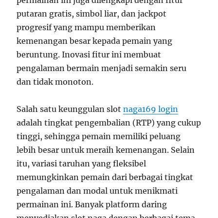
permainan ini juga dilengkapi dengan fitur
putaran gratis, simbol liar, dan jackpot
progresif yang mampu memberikan
kemenangan besar kepada pemain yang
beruntung. Inovasi fitur ini membuat
pengalaman bermain menjadi semakin seru
dan tidak monoton.
Salah satu keunggulan slot
naga169 login
adalah tingkat pengembalian (RTP) yang cukup
tinggi, sehingga pemain memiliki peluang
lebih besar untuk meraih kemenangan. Selain
itu, variasi taruhan yang fleksibel
memungkinkan pemain dari berbagai tingkat
pengalaman dan modal untuk menikmati
permainan ini. Banyak platform daring