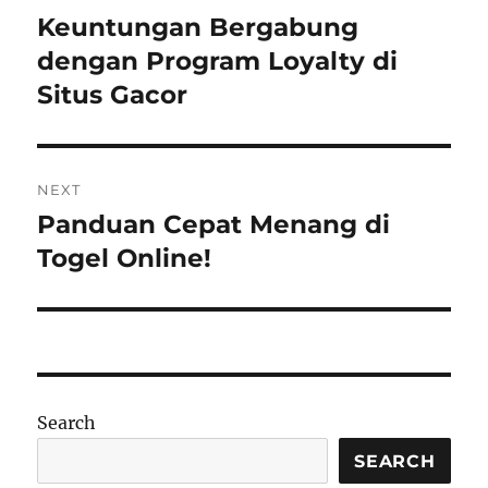
navigation
Keuntungan Bergabung
Previous
post:
dengan Program Loyalty di
Situs Gacor
NEXT
Panduan Cepat Menang di
Next
post:
Togel Online!
Search
SEARCH