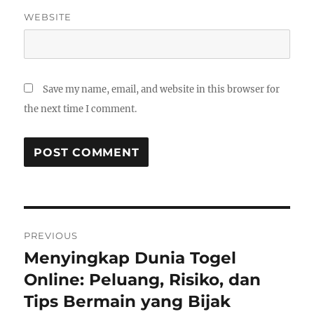
WEBSITE
Save my name, email, and website in this browser for
the next time I comment.
Post
PREVIOUS
navigation
Menyingkap Dunia Togel
Previous
post:
Online: Peluang, Risiko, dan
Tips Bermain yang Bijak