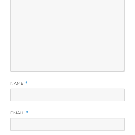
NAME
*
EMAIL
*