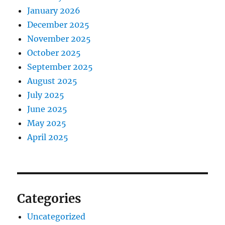
January 2026
December 2025
November 2025
October 2025
September 2025
August 2025
July 2025
June 2025
May 2025
April 2025
Categories
Uncategorized