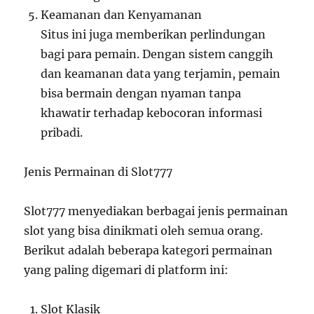
Keamanan dan Kenyamanan
Situs ini juga memberikan perlindungan
bagi para pemain. Dengan sistem canggih
dan keamanan data yang terjamin, pemain
bisa bermain dengan nyaman tanpa
khawatir terhadap kebocoran informasi
pribadi.
Jenis Permainan di Slot777
Slot777 menyediakan berbagai jenis permainan
slot yang bisa dinikmati oleh semua orang.
Berikut adalah beberapa kategori permainan
yang paling digemari di platform ini:
Slot Klasik