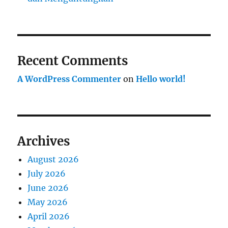
Recent Comments
A WordPress Commenter
on
Hello world!
Archives
August 2026
July 2026
June 2026
May 2026
April 2026