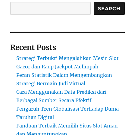
SEARCH
Recent Posts
Strategi Terbukti Mengalahkan Mesin Slot
Gacor dan Raup Jackpot Melimpah
Peran Statistik Dalam Mengembangkan
Strategi Bermain Judi Virtual
Cara Menggunakan Data Prediksi dari
Berbagai Sumber Secara Efektif
Pengaruh Tren Globalisasi Terhadap Dunia
Taruhan Digital
Panduan Terbaik Memilih Situs Slot Aman
dan Menguntungkan