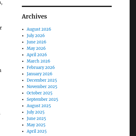
,
Archives
r
August 2026
July 2026
June 2026
May 2026
April 2026
March 2026
February 2026
n
January 2026
December 2025
November 2025
October 2025
September 2025
August 2025
n
July 2025
June 2025
May 2025
April 2025