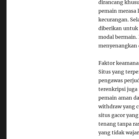
dirancang khusu
pemain merasa le
kecurangan. Sel
diberikan untu
modal bermain. 
menyenangkan 
Faktor keamanan
Situs yang terpe
pengawas perjud
terenkripsi jug
pemain aman dari
withdraw yang ce
situs gacor yan
tenang tanpa ra
yang tidak wajar