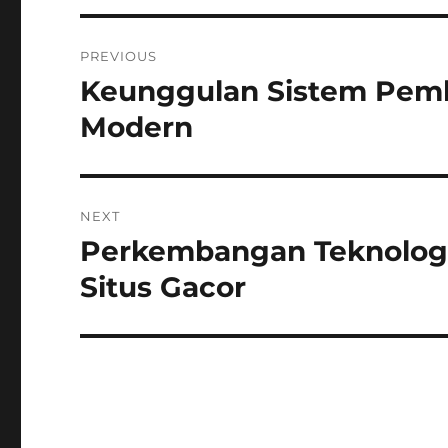
Post
PREVIOUS
navigation
Keunggulan Sistem Pemba
Previous
post:
Modern
NEXT
Perkembangan Teknolog
Next
post:
Situs Gacor