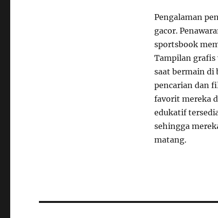
Pengalaman peng
gacor. Penawaran
sportsbook memb
Tampilan grafi
saat bermain di
pencarian dan 
favorit mereka d
edukatif terse
sehingga mereka
matang.