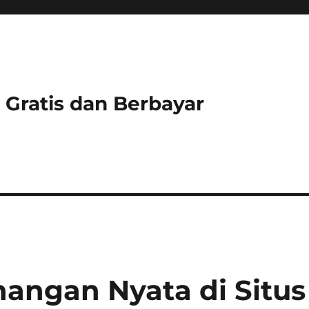
 Gratis dan Berbayar
ngan Nyata di Situs