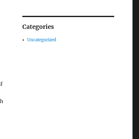
Categories
Uncategorized
f
ah