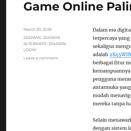
Game Online Pal
Posted
March 20, 2026
Dalam era digita
on
Tags
2X45WIN
,
2X45WIN
terpercaya ya
ALTERNATIF
,
2X45WIN
sekaligus mengu
LOGIN
adalah
2X45WI
on
Leave a comment
berbagai fitur m
Wujudkan
Kemenangan
kemampuannya u
Nyata
pengguna meras
di
antarmuka yang
Situs
Game
mudah menaviga
Online
mereka tanpa ha
Paling
Aman
Selain menawark
dengan sistem l