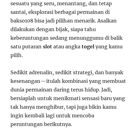
sesuatu yang seru, menantang, dan tetap
santai, eksplorasi berbagai permainan di
bakso108 bisa jadi pilihan menarik. Asalkan
dilakukan dengan bijak, siapa tahu
keberuntungan sedang menunggumu di balik
satu putaran
slot
atau angka
togel
yang kamu
pilih.
Sedikit adrenalin, sedikit strategi, dan banyak
kesenangan—itulah kombinasi yang membuat
dunia permainan daring terus hidup. Jadi,
bersiaplah untuk menikmati sensasi baru yang
tak hanya menghibur, tapi juga bikin kamu
ingin kembali lagi untuk mencoba
peruntungan berikutnya.