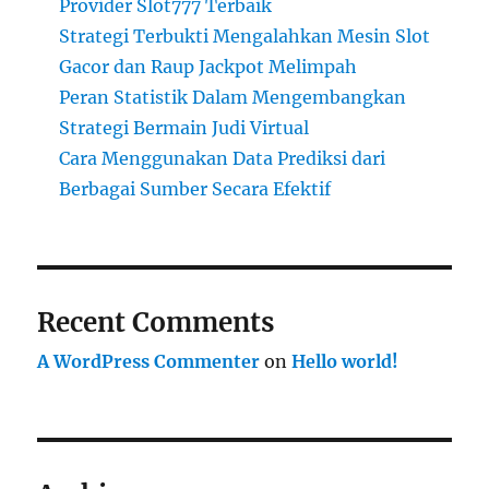
Provider Slot777 Terbaik
Strategi Terbukti Mengalahkan Mesin Slot
Gacor dan Raup Jackpot Melimpah
Peran Statistik Dalam Mengembangkan
Strategi Bermain Judi Virtual
Cara Menggunakan Data Prediksi dari
Berbagai Sumber Secara Efektif
Recent Comments
A WordPress Commenter
on
Hello world!