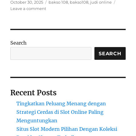
Posted
Tags
October 30, 2025
bakso 108
,
bakso108
,
judi online
on
on
Leave a comment
Rahasia
Seru
di
Balik
Strategi
Search
Main
yang
SEARCH
Bikin
Nagih
Recent Posts
Tingkatkan Peluang Menang dengan
Strategi Cerdas di Slot Online Paling
Menguntungkan
Situs Slot Modern Pilihan Dengan Koleksi