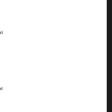
ri
at