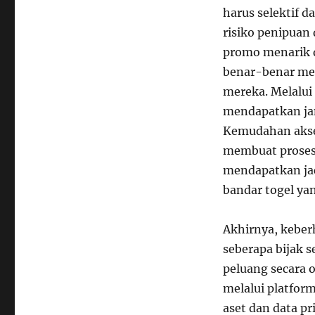
harus selektif 
risiko penipuan
promo menarik 
benar-benar men
mereka. Melalui 
mendapatkan ja
Kemudahan akses
membuat proses
mendapatkan jac
bandar togel yan
Akhirnya, keber
seberapa bijak 
peluang secara 
melalui platfor
aset dan data pr