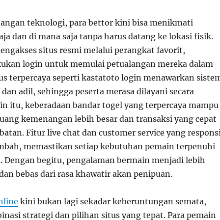
angan teknologi, para bettor kini bisa menikmati
ja dan di mana saja tanpa harus datang ke lokasi fisik.
ngakses situs resmi melalui perangkat favorit,
ukan login untuk memulai petualangan mereka dalam
tus terpercaya seperti kastatoto login menawarkan siste
dan adil, sehingga peserta merasa dilayani secara
lain itu, keberadaan bandar togel yang terpercaya mampu
ang kemenangan lebih besar dan transaksi yang cepat
atan. Fitur live chat dan customer service yang responsi
ambah, memastikan setiap kebutuhan pemain terpenuhi
. Dengan begitu, pengalaman bermain menjadi lebih
n bebas dari rasa khawatir akan penipuan.
nline
kini bukan lagi sekadar keberuntungan semata,
asi strategi dan pilihan situs yang tepat. Para pemain