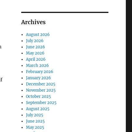
Archives
August 2026
July 2026
m
June 2026
May 2026
April 2026
March 2026
February 2026
January 2026
f
December 2025
November 2025
October 2025
September 2025
August 2025
July 2025
June 2025
May 2025