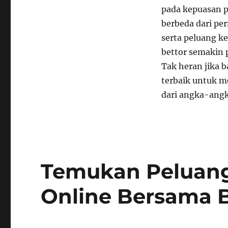
pada kepuasan 
berbeda dari pe
serta peluang 
bettor semakin 
Tak heran jika b
terbaik untuk 
dari angka-angk
Temukan Peluang
Online Bersama 