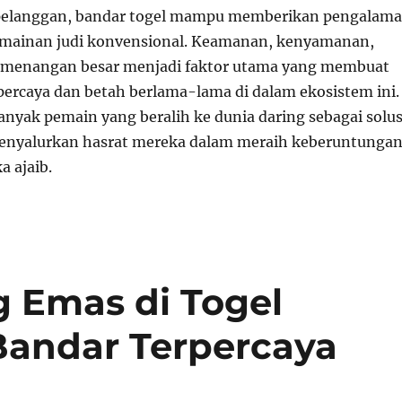
pelanggan, bandar togel mampu memberikan pengalam
rmainan judi konvensional. Keamanan, kenyamanan,
kemenangan besar menjadi faktor utama yang membuat
percaya dan betah berlama-lama di dalam ekosistem ini.
anyak pemain yang beralih ke dunia daring sebagai solus
menyalurkan hasrat mereka dalam meraih keberuntunga
a ajaib.
 Emas di Togel
Bandar Terpercaya