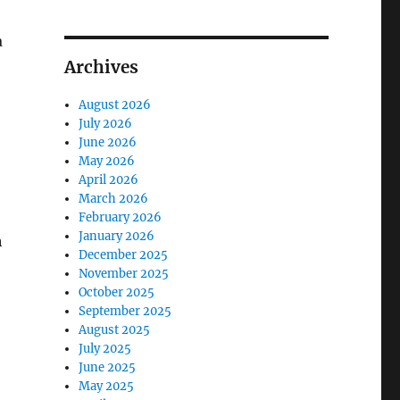
a
Archives
August 2026
July 2026
June 2026
May 2026
April 2026
March 2026
February 2026
January 2026
h
December 2025
November 2025
October 2025
September 2025
August 2025
July 2025
June 2025
May 2025