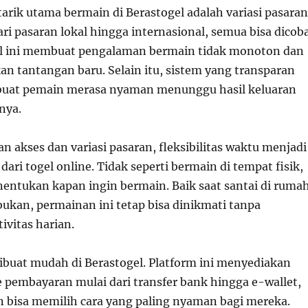
tarik utama bermain di Berastogel adalah variasi pasaran
ri pasaran lokal hingga internasional, semua bisa dicob
Hal ini membuat pengalaman bermain tidak monoton dan
an tantangan baru. Selain itu, sistem yang transparan
at pemain merasa nyaman menunggu hasil keluaran
inya.
 akses dan variasi pasaran, fleksibilitas waktu menjadi
dari togel online. Tidak seperti bermain di tempat fisik,
entukan kapan ingin bermain. Baik saat santai di ruma
ibukan, permainan ini tetap bisa dinikmati tanpa
vitas harian.
dibuat mudah di Berastogel. Platform ini menyediakan
 pembayaran mulai dari transfer bank hingga e-wallet,
 bisa memilih cara yang paling nyaman bagi mereka.