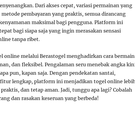
nyenangkan. Dari akses cepat, variasi permainan yang
 metode pembayaran yang praktis, semua dirancang
kenyamanan maksimal bagi pengguna. Platform ini
tepat bagi siapa saja yang ingin merasakan sensasi
line tanpa ribet.
el online melalui Berastogel menghadirkan cara bermain
an, dan fleksibel. Pengalaman seru menebak angka kin
iapa pun, kapan saja. Dengan pendekatan santai,
fitur lengkap, platform ini menjadikan togel online lebi
raktis, dan tetap aman. Jadi, tunggu apa lagi? Cobalah
rang dan rasakan keseruan yang berbeda!