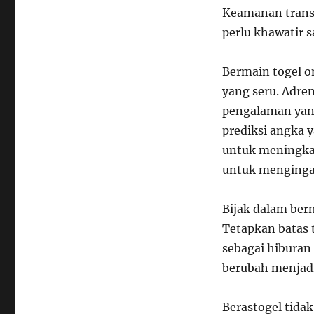
Keamanan transa
perlu khawatir 
Bermain togel o
yang seru. Adre
pengalaman yang
prediksi angka 
untuk meningkat
untuk menginga
Bijak dalam berm
Tetapkan batas
sebagai hiburan 
berubah menjadi
Berastogel tid