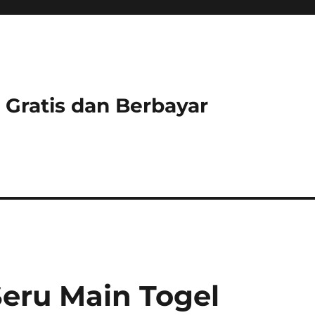
 Gratis dan Berbayar
Seru Main Togel