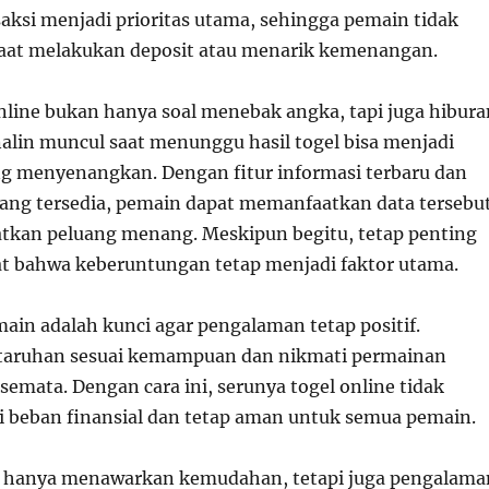
ksi menjadi prioritas utama, sehingga pemain tidak
saat melakukan deposit atau menarik kemenangan.
nline bukan hanya soal menebak angka, tapi juga hibura
nalin muncul saat menunggu hasil togel bisa menjadi
 menyenangkan. Dengan fitur informasi terbaru dan
yang tersedia, pemain dapat memanfaatkan data tersebu
kan peluang menang. Meskipun begitu, tetap penting
t bahwa keberuntungan tetap menjadi faktor utama.
ain adalah kunci agar pengalaman tetap positif.
 taruhan sesuai kemampuan dan nikmati permainan
semata. Dengan cara ini, serunya togel online tidak
 beban finansial dan tetap aman untuk semua pemain.
ak hanya menawarkan kemudahan, tetapi juga pengalama