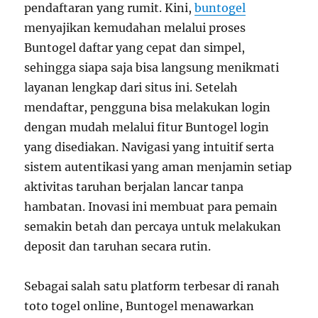
pendaftaran yang rumit. Kini,
buntogel
menyajikan kemudahan melalui proses
Buntogel daftar yang cepat dan simpel,
sehingga siapa saja bisa langsung menikmati
layanan lengkap dari situs ini. Setelah
mendaftar, pengguna bisa melakukan login
dengan mudah melalui fitur Buntogel login
yang disediakan. Navigasi yang intuitif serta
sistem autentikasi yang aman menjamin setiap
aktivitas taruhan berjalan lancar tanpa
hambatan. Inovasi ini membuat para pemain
semakin betah dan percaya untuk melakukan
deposit dan taruhan secara rutin.
Sebagai salah satu platform terbesar di ranah
toto togel online, Buntogel menawarkan