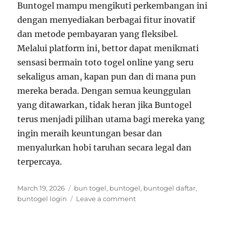
Buntogel mampu mengikuti perkembangan ini
dengan menyediakan berbagai fitur inovatif
dan metode pembayaran yang fleksibel.
Melalui platform ini, bettor dapat menikmati
sensasi bermain toto togel online yang seru
sekaligus aman, kapan pun dan di mana pun
mereka berada. Dengan semua keunggulan
yang ditawarkan, tidak heran jika Buntogel
terus menjadi pilihan utama bagi mereka yang
ingin meraih keuntungan besar dan
menyalurkan hobi taruhan secara legal dan
terpercaya.
Posted
Tags
March 19, 2026
bun togel
,
buntogel
,
buntogel daftar
,
on
on
buntogel login
Leave a comment
Optimalkan
Strategi