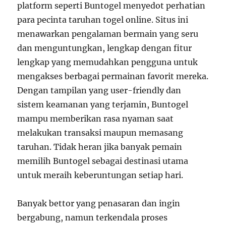
platform seperti Buntogel menyedot perhatian
para pecinta taruhan togel online. Situs ini
menawarkan pengalaman bermain yang seru
dan menguntungkan, lengkap dengan fitur
lengkap yang memudahkan pengguna untuk
mengakses berbagai permainan favorit mereka.
Dengan tampilan yang user-friendly dan
sistem keamanan yang terjamin, Buntogel
mampu memberikan rasa nyaman saat
melakukan transaksi maupun memasang
taruhan. Tidak heran jika banyak pemain
memilih Buntogel sebagai destinasi utama
untuk meraih keberuntungan setiap hari.
Banyak bettor yang penasaran dan ingin
bergabung, namun terkendala proses