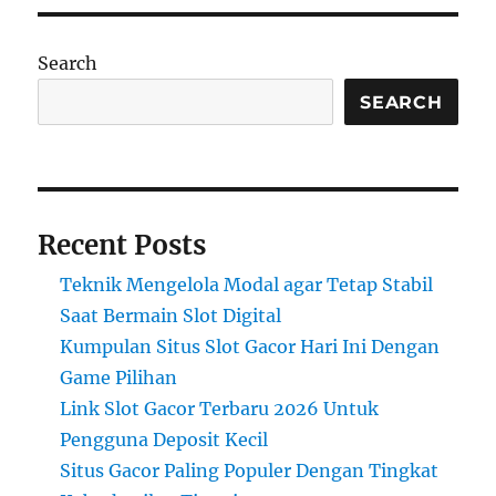
Toto
Togel
Online
Search
untuk
Menang
SEARCH
Lebih
Cepat
Recent Posts
Teknik Mengelola Modal agar Tetap Stabil
Saat Bermain Slot Digital
Kumpulan Situs Slot Gacor Hari Ini Dengan
Game Pilihan
Link Slot Gacor Terbaru 2026 Untuk
Pengguna Deposit Kecil
Situs Gacor Paling Populer Dengan Tingkat