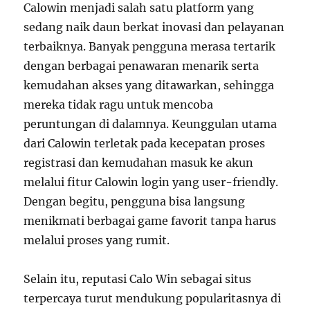
Calowin menjadi salah satu platform yang
sedang naik daun berkat inovasi dan pelayanan
terbaiknya. Banyak pengguna merasa tertarik
dengan berbagai penawaran menarik serta
kemudahan akses yang ditawarkan, sehingga
mereka tidak ragu untuk mencoba
peruntungan di dalamnya. Keunggulan utama
dari Calowin terletak pada kecepatan proses
registrasi dan kemudahan masuk ke akun
melalui fitur Calowin login yang user-friendly.
Dengan begitu, pengguna bisa langsung
menikmati berbagai game favorit tanpa harus
melalui proses yang rumit.
Selain itu, reputasi Calo Win sebagai situs
terpercaya turut mendukung popularitasnya di