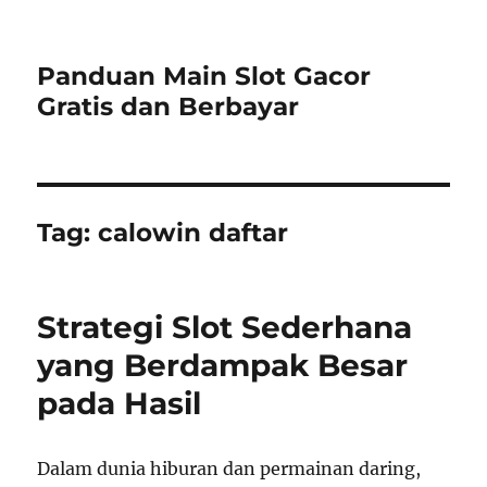
Panduan Main Slot Gacor
Gratis dan Berbayar
Tag:
calowin daftar
Strategi Slot Sederhana
yang Berdampak Besar
pada Hasil
Dalam dunia hiburan dan permainan daring,