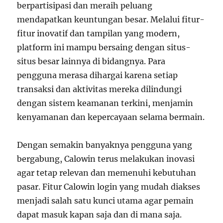
berpartisipasi dan meraih peluang
mendapatkan keuntungan besar. Melalui fitur-
fitur inovatif dan tampilan yang modern,
platform ini mampu bersaing dengan situs-
situs besar lainnya di bidangnya. Para
pengguna merasa dihargai karena setiap
transaksi dan aktivitas mereka dilindungi
dengan sistem keamanan terkini, menjamin
kenyamanan dan kepercayaan selama bermain.
Dengan semakin banyaknya pengguna yang
bergabung, Calowin terus melakukan inovasi
agar tetap relevan dan memenuhi kebutuhan
pasar. Fitur Calowin login yang mudah diakses
menjadi salah satu kunci utama agar pemain
dapat masuk kapan saja dan di mana saja.