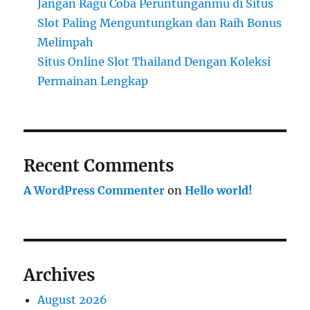
Jangan Ragu Coba Peruntunganmu di Situs
Slot Paling Menguntungkan dan Raih Bonus
Melimpah
Situs Online Slot Thailand Dengan Koleksi
Permainan Lengkap
Recent Comments
A WordPress Commenter
on
Hello world!
Archives
August 2026