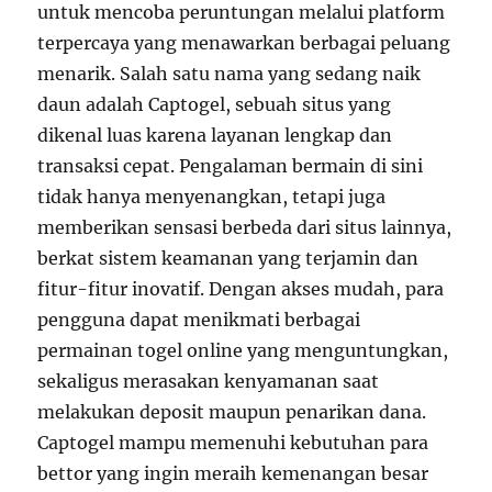
untuk mencoba peruntungan melalui platform
terpercaya yang menawarkan berbagai peluang
menarik. Salah satu nama yang sedang naik
daun adalah Captogel, sebuah situs yang
dikenal luas karena layanan lengkap dan
transaksi cepat. Pengalaman bermain di sini
tidak hanya menyenangkan, tetapi juga
memberikan sensasi berbeda dari situs lainnya,
berkat sistem keamanan yang terjamin dan
fitur-fitur inovatif. Dengan akses mudah, para
pengguna dapat menikmati berbagai
permainan togel online yang menguntungkan,
sekaligus merasakan kenyamanan saat
melakukan deposit maupun penarikan dana.
Captogel mampu memenuhi kebutuhan para
bettor yang ingin meraih kemenangan besar