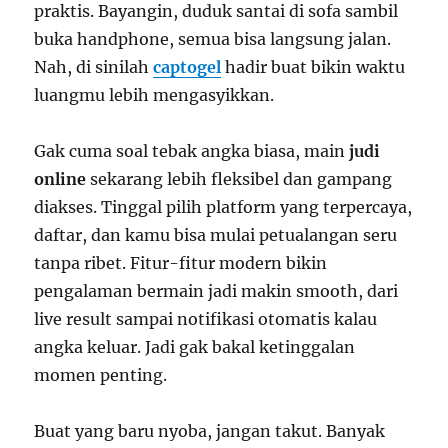
praktis. Bayangin, duduk santai di sofa sambil
buka handphone, semua bisa langsung jalan.
Nah, di sinilah
captogel
hadir buat bikin waktu
luangmu lebih mengasyikkan.
Gak cuma soal tebak angka biasa, main
judi
online
sekarang lebih fleksibel dan gampang
diakses. Tinggal pilih platform yang terpercaya,
daftar, dan kamu bisa mulai petualangan seru
tanpa ribet. Fitur-fitur modern bikin
pengalaman bermain jadi makin smooth, dari
live result sampai notifikasi otomatis kalau
angka keluar. Jadi gak bakal ketinggalan
momen penting.
Buat yang baru nyoba, jangan takut. Banyak