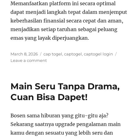
Memanfaatkan platform ini secara optimal
dapat menjadi langkah tepat dalam menjemput
keberhasilan finansial secara cepat dan aman,
menjadikan setiap taruhan sebagai peluang
emas yang layak diperjuangkan.
Posted
Tags
March 8, 2026
cap togel
,
captogel
,
captogel login
on
on
Leave a comment
Maksimalkan
Peluang
Menang
Main Seru Tanpa Drama,
dengan
Pola
Cuan Bisa Dapet!
Togel
Online
Bosen sama hiburan yang gitu-gitu aja?
Sekarang saatnya upgrade pengalaman main
kamu dengan sesuatu yang lebih seru dan