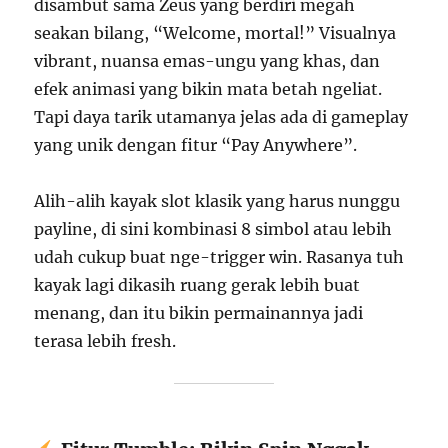
disambut sama Zeus yang berdiri megah
seakan bilang, “Welcome, mortal!” Visualnya
vibrant, nuansa emas-ungu yang khas, dan
efek animasi yang bikin mata betah ngeliat.
Tapi daya tarik utamanya jelas ada di gameplay
yang unik dengan fitur “Pay Anywhere”.
Alih-alih kayak slot klasik yang harus nunggu
payline, di sini kombinasi 8 simbol atau lebih
udah cukup buat nge-trigger win. Rasanya tuh
kayak lagi dikasih ruang gerak lebih buat
menang, dan itu bikin permainannya jadi
terasa lebih fresh.