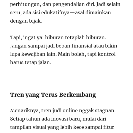
perhitungan, dan pengendalian diri. Jadi selain
seru, ada sisi edukatifnya—asal dimainkan
dengan bijak.
Tapi, ingat ya: hiburan tetaplah hiburan.
Jangan sampai jadi beban finansial atau bikin
lupa kewajiban lain. Main boleh, tapi kontrol
harus tetap jalan.
Tren yang Terus Berkembang
Menariknya, tren judi online nggak stagnan.
Setiap tahun ada inovasi baru, mulai dari
tampilan visual yang lebih kece sampai fitur