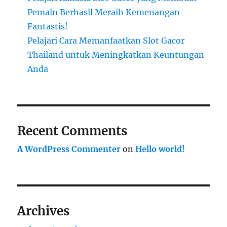
Pemain Berhasil Meraih Kemenangan
Fantastis!
Pelajari Cara Memanfaatkan Slot Gacor
Thailand untuk Meningkatkan Keuntungan
Anda
Recent Comments
A WordPress Commenter
on
Hello world!
Archives