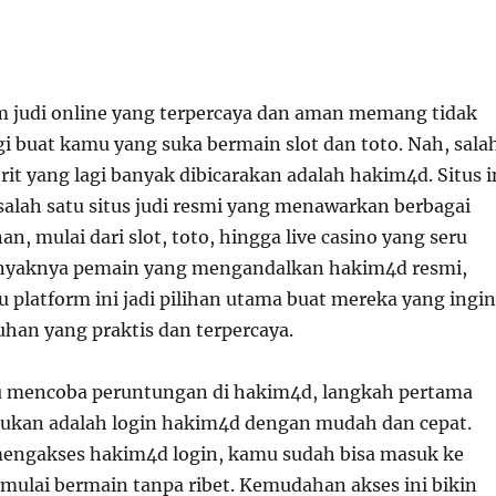
m judi online yang terpercaya dan aman memang tidak
i buat kamu yang suka bermain slot dan toto. Nah, sala
orit yang lagi banyak dibicarakan adalah hakim4d. Situs i
salah satu situs judi resmi yang menawarkan berbagai
n, mulai dari slot, toto, hingga live casino yang seru
anyaknya pemain yang mengandalkan hakim4d resmi,
u platform ini jadi pilihan utama buat mereka yang ingin
han yang praktis dan terpercaya.
 mencoba peruntungan di hakim4d, langkah pertama
kukan adalah login hakim4d dengan mudah dan cepat.
engakses hakim4d login, kamu sudah bisa masuk ke
mulai bermain tanpa ribet. Kemudahan akses ini bikin