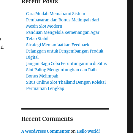
Recent Posts
Cara Mudah Memahami Sistem
Pembayaran dan Bonus Melimpah dari
Mesin Slot Modern
Panduan Mengelola Kemenangan Agar
h
Tetap Stabil
Strategi Memanfaatkan Feedback
ni
Pelanggan untuk Pengembangan Produk
Digital
Jangan Ragu Coba Peruntunganmu di Situs
Slot Paling Menguntungkan dan Raih
Bonus Melimpah
Situs Online Slot Thailand Dengan Koleksi
Permainan Lengkap
Recent Comments
A WordPress Commenter
on
Hello world!