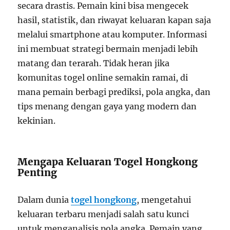
secara drastis. Pemain kini bisa mengecek
hasil, statistik, dan riwayat keluaran kapan saja
melalui smartphone atau komputer. Informasi
ini membuat strategi bermain menjadi lebih
matang dan terarah. Tidak heran jika
komunitas togel online semakin ramai, di
mana pemain berbagi prediksi, pola angka, dan
tips menang dengan gaya yang modern dan
kekinian.
Mengapa Keluaran Togel Hongkong
Penting
Dalam dunia
togel hongkong
, mengetahui
keluaran terbaru menjadi salah satu kunci
untuk menganalisis pola angka. Pemain yang