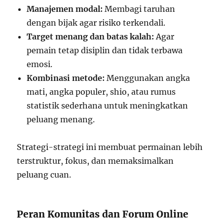
Manajemen modal:
Membagi taruhan
dengan bijak agar risiko terkendali.
Target menang dan batas kalah:
Agar
pemain tetap disiplin dan tidak terbawa
emosi.
Kombinasi metode:
Menggunakan angka
mati, angka populer, shio, atau rumus
statistik sederhana untuk meningkatkan
peluang menang.
Strategi-strategi ini membuat permainan lebih
terstruktur, fokus, dan memaksimalkan
peluang cuan.
Peran Komunitas dan Forum Online