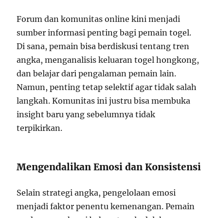
Forum dan komunitas online kini menjadi
sumber informasi penting bagi pemain togel.
Di sana, pemain bisa berdiskusi tentang tren
angka, menganalisis keluaran togel hongkong,
dan belajar dari pengalaman pemain lain.
Namun, penting tetap selektif agar tidak salah
langkah. Komunitas ini justru bisa membuka
insight baru yang sebelumnya tidak
terpikirkan.
Mengendalikan Emosi dan Konsistensi
Selain strategi angka, pengelolaan emosi
menjadi faktor penentu kemenangan. Pemain