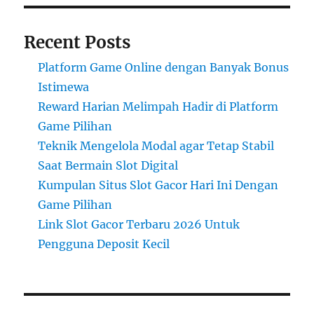
Jackpot
Recent Posts
Platform Game Online dengan Banyak Bonus
Istimewa
Reward Harian Melimpah Hadir di Platform
Game Pilihan
Teknik Mengelola Modal agar Tetap Stabil
Saat Bermain Slot Digital
Kumpulan Situs Slot Gacor Hari Ini Dengan
Game Pilihan
Link Slot Gacor Terbaru 2026 Untuk
Pengguna Deposit Kecil