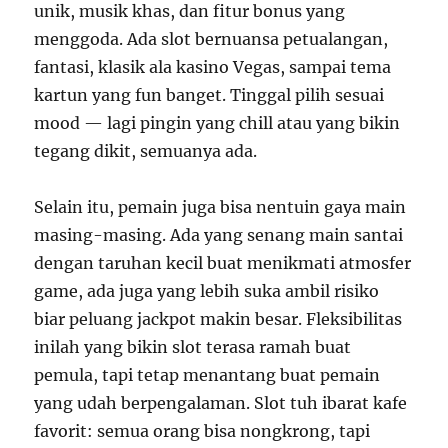
unik, musik khas, dan fitur bonus yang
menggoda. Ada slot bernuansa petualangan,
fantasi, klasik ala kasino Vegas, sampai tema
kartun yang fun banget. Tinggal pilih sesuai
mood — lagi pingin yang chill atau yang bikin
tegang dikit, semuanya ada.
Selain itu, pemain juga bisa nentuin gaya main
masing-masing. Ada yang senang main santai
dengan taruhan kecil buat menikmati atmosfer
game, ada juga yang lebih suka ambil risiko
biar peluang jackpot makin besar. Fleksibilitas
inilah yang bikin slot terasa ramah buat
pemula, tapi tetap menantang buat pemain
yang udah berpengalaman. Slot tuh ibarat kafe
favorit: semua orang bisa nongkrong, tapi