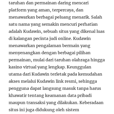
taruhan dan permainan daring mencari
platform yang aman, terpercaya, dan
menawarkan berbagai peluang menarik. Salah
satu nama yang semakin mencuri perhatian
adalah Kudawin, sebuah situs yang dikenal luas
di kalangan pecinta judi online. Kudawin
menawarkan pengalaman bermain yang
menyenangkan dengan berbagai pilihan
permainan, mulai dari taruhan olahraga hingga
kasino virtual yang lengkap. Keunggulan
utama dari Kudawin terletak pada kemudahan
akses melalui Kudawin link resmi, sehingga
pengguna dapat langsung masuk tanpa harus
khawatir tentang keamanan data pribadi
maupun transaksi yang dilakukan. Keberadaan
situs ini juga didukung oleh sistem