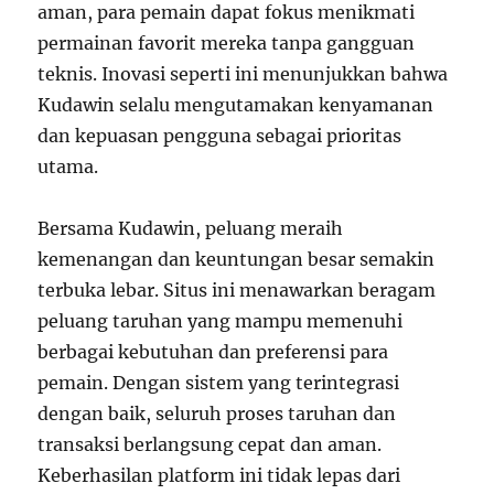
aman, para pemain dapat fokus menikmati
permainan favorit mereka tanpa gangguan
teknis. Inovasi seperti ini menunjukkan bahwa
Kudawin selalu mengutamakan kenyamanan
dan kepuasan pengguna sebagai prioritas
utama.
Bersama Kudawin, peluang meraih
kemenangan dan keuntungan besar semakin
terbuka lebar. Situs ini menawarkan beragam
peluang taruhan yang mampu memenuhi
berbagai kebutuhan dan preferensi para
pemain. Dengan sistem yang terintegrasi
dengan baik, seluruh proses taruhan dan
transaksi berlangsung cepat dan aman.
Keberhasilan platform ini tidak lepas dari