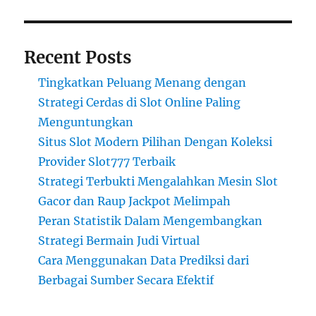
Online
Recent Posts
Tingkatkan Peluang Menang dengan
Strategi Cerdas di Slot Online Paling
Menguntungkan
Situs Slot Modern Pilihan Dengan Koleksi
Provider Slot777 Terbaik
Strategi Terbukti Mengalahkan Mesin Slot
Gacor dan Raup Jackpot Melimpah
Peran Statistik Dalam Mengembangkan
Strategi Bermain Judi Virtual
Cara Menggunakan Data Prediksi dari
Berbagai Sumber Secara Efektif