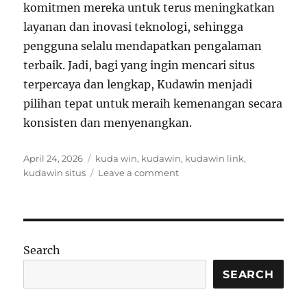
komitmen mereka untuk terus meningkatkan
layanan dan inovasi teknologi, sehingga
pengguna selalu mendapatkan pengalaman
terbaik. Jadi, bagi yang ingin mencari situs
terpercaya dan lengkap, Kudawin menjadi
pilihan tepat untuk meraih kemenangan secara
konsisten dan menyenangkan.
Posted
Tags
April 24, 2026
kuda win
,
kudawin
,
kudawin link
,
on
on
kudawin situs
Leave a comment
Cara
Menguasai
Slot
Gacor
untuk
Search
Profit
Maksimal
SEARCH
di
Slot