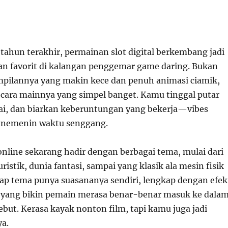
tahun terakhir, permainan slot digital berkembang jadi
ran favorit di kalangan penggemar game daring. Bukan
pilannya yang makin kece dan penuh animasi ciamik,
a cara mainnya yang simpel banget. Kamu tinggal putar
tai, dan biarkan keberuntungan yang bekerja—vibes
at nemenin waktu senggang.
online sekarang hadir dengan berbagai tema, mulai dari
ristik, dunia fantasi, sampai yang klasik ala mesin fisik
iap tema punya suasananya sendiri, lengkap dengan efek
o yang bikin pemain merasa benar-benar masuk ke dala
but. Kerasa kayak nonton film, tapi kamu juga jadi
a.