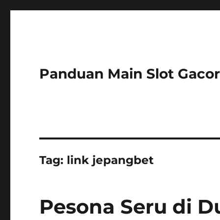
Panduan Main Slot Gacor
Tag:
link jepangbet
Pesona Seru di Du