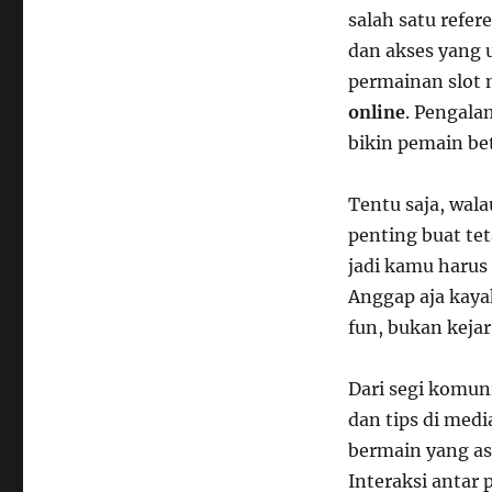
salah satu refe
dan akses yang 
permainan slot 
online
. Pengala
bikin pemain be
Tentu saja, wa
penting buat te
jadi kamu harus
Anggap aja kay
fun, bukan kejar
Dari segi komun
dan tips di medi
bermain yang as
Interaksi antar 