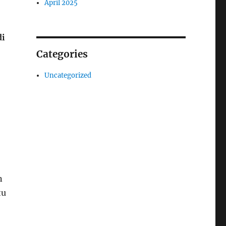
April 2025
di
Categories
Uncategorized
n
tu