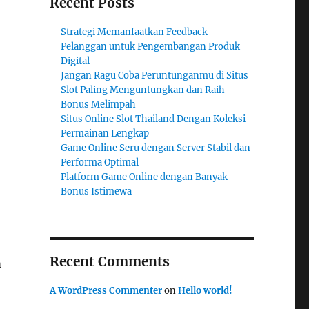
Recent Posts
Strategi Memanfaatkan Feedback
Pelanggan untuk Pengembangan Produk
Digital
Jangan Ragu Coba Peruntunganmu di Situs
Slot Paling Menguntungkan dan Raih
Bonus Melimpah
Situs Online Slot Thailand Dengan Koleksi
Permainan Lengkap
Game Online Seru dengan Server Stabil dan
Performa Optimal
Platform Game Online dengan Banyak
Bonus Istimewa
Recent Comments
m
A WordPress Commenter
on
Hello world!