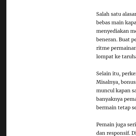
Salah satu alasa
bebas main kapa
menyediakan mod
beneran. Buat p
ritme permaina
lompat ke taruh
Selain itu, perk
Misalnya, bonus
muncul kapan saj
banyaknya pemai
bermain tetap s
Pemain juga ser
dan responsif. D