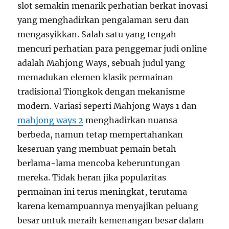
slot semakin menarik perhatian berkat inovasi
yang menghadirkan pengalaman seru dan
mengasyikkan. Salah satu yang tengah
mencuri perhatian para penggemar judi online
adalah Mahjong Ways, sebuah judul yang
memadukan elemen klasik permainan
tradisional Tiongkok dengan mekanisme
modern. Variasi seperti Mahjong Ways 1 dan
mahjong ways 2
menghadirkan nuansa
berbeda, namun tetap mempertahankan
keseruan yang membuat pemain betah
berlama-lama mencoba keberuntungan
mereka. Tidak heran jika popularitas
permainan ini terus meningkat, terutama
karena kemampuannya menyajikan peluang
besar untuk meraih kemenangan besar dalam