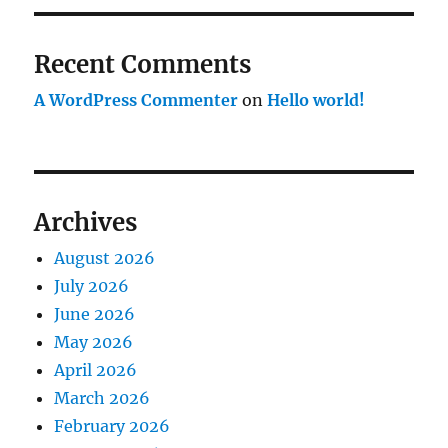
Recent Comments
A WordPress Commenter
on
Hello world!
Archives
August 2026
July 2026
June 2026
May 2026
April 2026
March 2026
February 2026