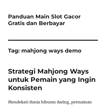
Panduan Main Slot Gacor
Gratis dan Berbayar
Tag:
mahjong ways demo
Strategi Mahjong Ways
untuk Pemain yang Ingin
Konsisten
Mendekati dunia hiburan daring, permainan