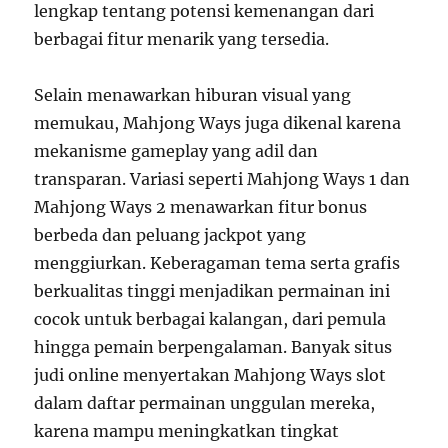
lengkap tentang potensi kemenangan dari
berbagai fitur menarik yang tersedia.
Selain menawarkan hiburan visual yang
memukau, Mahjong Ways juga dikenal karena
mekanisme gameplay yang adil dan
transparan. Variasi seperti Mahjong Ways 1 dan
Mahjong Ways 2 menawarkan fitur bonus
berbeda dan peluang jackpot yang
menggiurkan. Keberagaman tema serta grafis
berkualitas tinggi menjadikan permainan ini
cocok untuk berbagai kalangan, dari pemula
hingga pemain berpengalaman. Banyak situs
judi online menyertakan Mahjong Ways slot
dalam daftar permainan unggulan mereka,
karena mampu meningkatkan tingkat