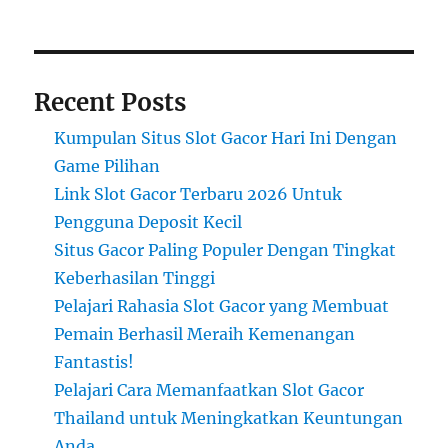
Secara
Konsisten
Recent Posts
Kumpulan Situs Slot Gacor Hari Ini Dengan
Game Pilihan
Link Slot Gacor Terbaru 2026 Untuk
Pengguna Deposit Kecil
Situs Gacor Paling Populer Dengan Tingkat
Keberhasilan Tinggi
Pelajari Rahasia Slot Gacor yang Membuat
Pemain Berhasil Meraih Kemenangan
Fantastis!
Pelajari Cara Memanfaatkan Slot Gacor
Thailand untuk Meningkatkan Keuntungan
Anda