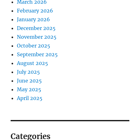
March 2026
February 2026
January 2026
December 2025
November 2025
October 2025
September 2025
August 2025
July 2025
June 2025
May 2025
April 2025
Categories