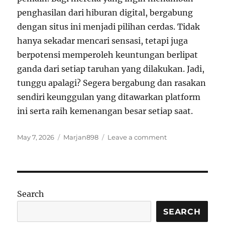
penghasilan dari hiburan digital, bergabung
dengan situs ini menjadi pilihan cerdas. Tidak
hanya sekadar mencari sensasi, tetapi juga
berpotensi memperoleh keuntungan berlipat
ganda dari setiap taruhan yang dilakukan. Jadi,
tunggu apalagi? Segera bergabung dan rasakan
sendiri keunggulan yang ditawarkan platform
ini serta raih kemenangan besar setiap saat.
Posted
Tags
on
May 7, 2026
Marjan898
Leave a comment
on
Pelajari
Teknik
Slot777
yang
Membantu
Search
Anda
Mendapatkan
SEARCH
Kemenangan