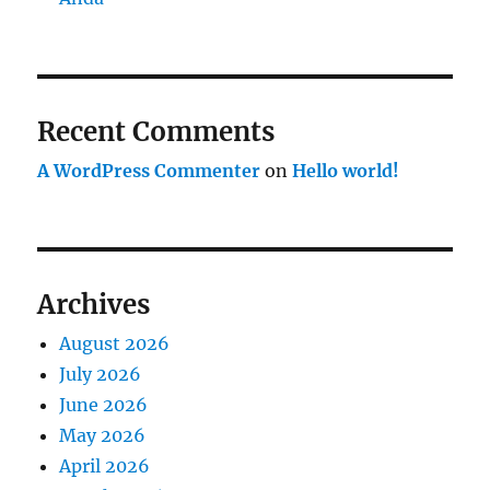
Recent Comments
A WordPress Commenter
on
Hello world!
Archives
August 2026
July 2026
June 2026
May 2026
April 2026