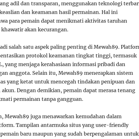
ang adil dan transparan, menggunakan teknologi terba
easlian dan keamanan hasil permainan. Hal ini
a para pemain dapat menikmati aktivitas taruhan
a khawatir akan kecurangan.
i salah satu aspek paling penting di Mewah89. Platfo
ntasikan protokol keamanan tingkat tinggi, termasuk
SL, yang menjaga kerahasiaan informasi pribadi dan
gan anggota. Selain itu, Mewah89 menerapkan sistem
titas yang ketat untuk mencegah tindakan penipuan dan
 akun. Dengan demikian, pemain dapat merasa tenang
kmati permainan tanpa gangguan.
n, Mewah89 juga menawarkan kemudahan dalam
form. Tampilan antarmuka situs yang user-friendly
emain baru maupun yang sudah berpengalaman untuk