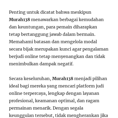
Penting untuk dicatat bahwa meskipun
Murah138
menawarkan berbagai kemudahan
dan keuntungan, para pemain diharapkan
tetap bertanggung jawab dalam bermain.
Memahami batasan dan mengelola modal
secara bijak merupakan kunci agar pengalaman
berjudi online tetap menyenangkan dan tidak
menimbulkan dampak negatif.
Secara keseluruhan,
Murah138
menjadi pilihan
ideal bagi mereka yang mencari platform judi
online terpercaya, lengkap dengan layanan
profesional, keamanan optimal, dan ragam
permainan menarik. Dengan segala
keunggulan tersebut, tidak mengherankan jika