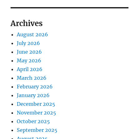
Archives
August 2026
July 2026
June 2026
May 2026
April 2026
March 2026
February 2026
January 2026
December 2025
November 2025
October 2025
September 2025
August 2025