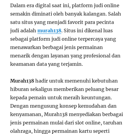
Dalam era digital saat ini, platform judi online
semakin diminati oleh banyak kalangan. Salah
satu situs yang menjadi favorit para pecinta
judi adalah
murah138
. Situs ini dikenal luas
sebagai platform judi online terpercaya yang
menawarkan berbagai jenis permainan
menarik dengan layanan yang profesional dan
keamanan data yang terjamin.
Murah138
hadir untuk memenuhi kebutuhan
hiburan sekaligus memberikan peluang besar
kepada pemain untuk meraih keuntungan.
Dengan mengusung konsep kemudahan dan
kenyamanan, Murah138 menyediakan berbagai
jenis permainan mulai dari slot online, taruhan
olahraga, hingga permainan kartu seperti