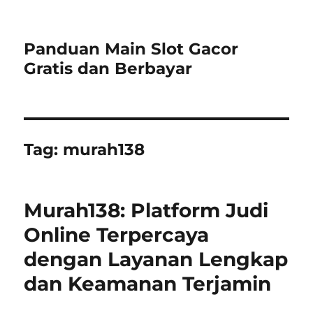
Panduan Main Slot Gacor
Gratis dan Berbayar
Tag:
murah138
Murah138: Platform Judi
Online Terpercaya
dengan Layanan Lengkap
dan Keamanan Terjamin