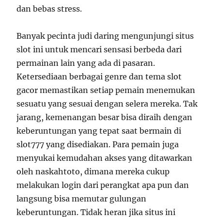
dan bebas stress.
Banyak pecinta judi daring mengunjungi situs
slot ini untuk mencari sensasi berbeda dari
permainan lain yang ada di pasaran.
Ketersediaan berbagai genre dan tema slot
gacor memastikan setiap pemain menemukan
sesuatu yang sesuai dengan selera mereka. Tak
jarang, kemenangan besar bisa diraih dengan
keberuntungan yang tepat saat bermain di
slot777 yang disediakan. Para pemain juga
menyukai kemudahan akses yang ditawarkan
oleh naskahtoto, dimana mereka cukup
melakukan login dari perangkat apa pun dan
langsung bisa memutar gulungan
keberuntungan. Tidak heran jika situs ini