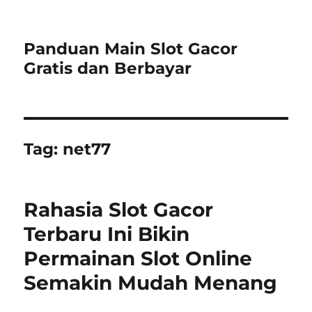
Panduan Main Slot Gacor
Gratis dan Berbayar
Tag:
net77
Rahasia Slot Gacor
Terbaru Ini Bikin
Permainan Slot Online
Semakin Mudah Menang