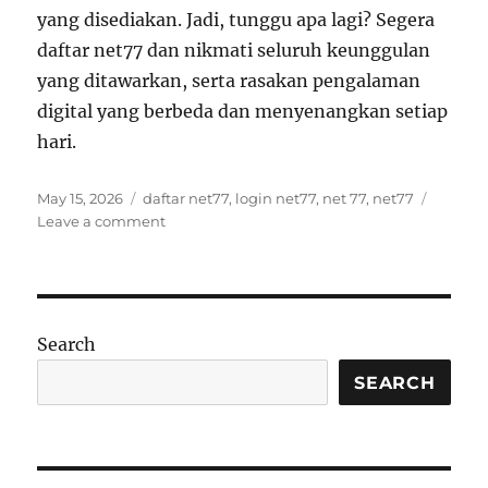
yang disediakan. Jadi, tunggu apa lagi? Segera
daftar net77 dan nikmati seluruh keunggulan
yang ditawarkan, serta rasakan pengalaman
digital yang berbeda dan menyenangkan setiap
hari.
Posted
Tags
May 15, 2026
daftar net77
,
login net77
,
net 77
,
net77
on
on
Leave a comment
Rahasia
Slot
Gacor
Terbaru
Ini
Search
Bikin
Permainan
SEARCH
Slot
Online
Semakin
Mudah