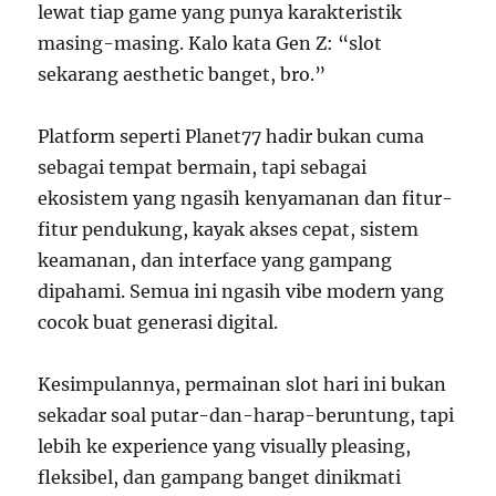
lewat tiap game yang punya karakteristik
masing-masing. Kalo kata Gen Z: “slot
sekarang aesthetic banget, bro.”
Platform seperti Planet77 hadir bukan cuma
sebagai tempat bermain, tapi sebagai
ekosistem yang ngasih kenyamanan dan fitur-
fitur pendukung, kayak akses cepat, sistem
keamanan, dan interface yang gampang
dipahami. Semua ini ngasih vibe modern yang
cocok buat generasi digital.
Kesimpulannya, permainan slot hari ini bukan
sekadar soal putar-dan-harap-beruntung, tapi
lebih ke experience yang visually pleasing,
fleksibel, dan gampang banget dinikmati