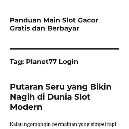
Panduan Main Slot Gacor
Gratis dan Berbayar
Tag:
Planet77 Login
Putaran Seru yang Bikin
Nagih di Dunia Slot
Modern
Kalau ngomongin permainan yang simpel tapi