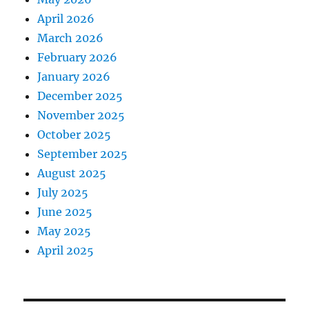
April 2026
March 2026
February 2026
January 2026
December 2025
November 2025
October 2025
September 2025
August 2025
July 2025
June 2025
May 2025
April 2025