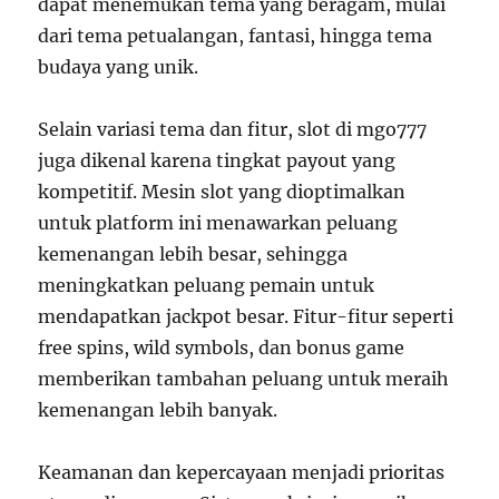
dapat menemukan tema yang beragam, mulai
dari tema petualangan, fantasi, hingga tema
budaya yang unik.
Selain variasi tema dan fitur, slot di mgo777
juga dikenal karena tingkat payout yang
kompetitif. Mesin slot yang dioptimalkan
untuk platform ini menawarkan peluang
kemenangan lebih besar, sehingga
meningkatkan peluang pemain untuk
mendapatkan jackpot besar. Fitur-fitur seperti
free spins, wild symbols, dan bonus game
memberikan tambahan peluang untuk meraih
kemenangan lebih banyak.
Keamanan dan kepercayaan menjadi prioritas