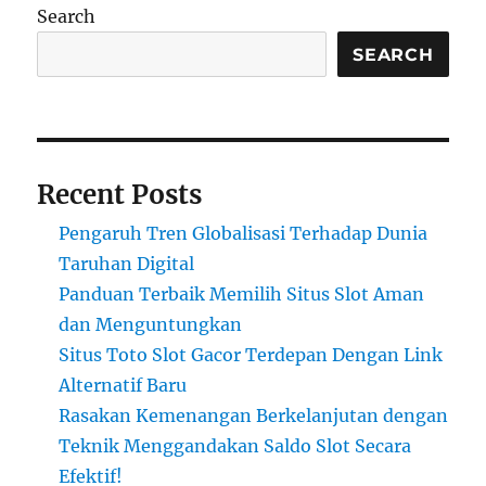
Favorit
Search
di
Kasino
SEARCH
Online
Recent Posts
Pengaruh Tren Globalisasi Terhadap Dunia
Taruhan Digital
Panduan Terbaik Memilih Situs Slot Aman
dan Menguntungkan
Situs Toto Slot Gacor Terdepan Dengan Link
Alternatif Baru
Rasakan Kemenangan Berkelanjutan dengan
Teknik Menggandakan Saldo Slot Secara
Efektif!